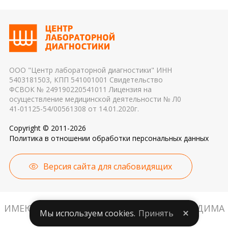
референсные интервалы многих лабораторных
эритроцитов до осуществления
показателей. Это особенно важно для
транспортировки 4. Разное оборудование и
гормональных и биохимических исследований
применяемые реагенты также могут стать
причиной погрешности в результатах
ООО "Центр лабораторной диагностики" ИНН
5403181503, КПП 541001001 Свидетельство
ФСВОК № 249190220541011 Лицензия на
осуществление медицинской деятельности № Л0
41-01125-54/00561308 от 14.01.2020г.
Copyright © 2011-2026
Политика в отношении обработки персональных данных
Версия сайта для слабовидящих
ИМЕЮТСЯ ПРОТИВОПОКАЗАНИЯ. НЕОБХОДИМА
Мы используем cookies.
Принять
КОНСУЛЬТАЦИЯ СПЕЦИАЛИСТА.