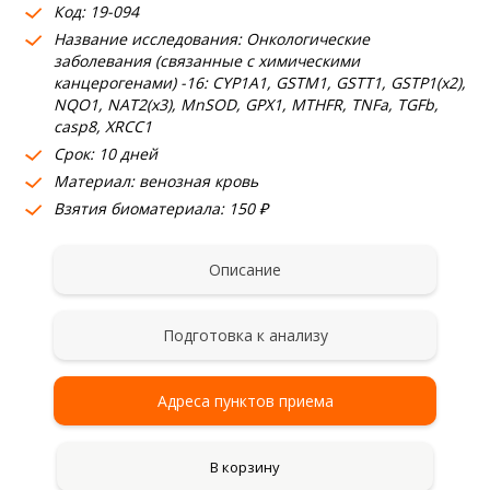
Код: 19-094
Название исследования: Онкологические
заболевания (связанные с химическими
канцерогенами) -16: CYP1A1, GSTM1, GSTT1, GSTP1(х2),
NQO1, NAT2(х3), MnSOD, GPX1, MTHFR, ТNFa, TGFb,
сasp8, XRCC1
Срок: 10 дней
Материал: венозная кровь
Взятия биоматериала: 150 ₽
Описание
Подготовка к анализу
Адреса пунктов приема
В корзину