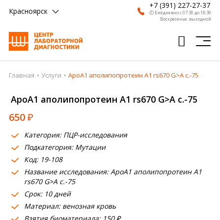
+7 (391) 227-27-37
Красноярск
🕗 Ежедневно с 07:30 до 18:30
Воскресенье: выходной
Главная
Услуги
ApoA1 аполипопротеин А1 rs670 G>A c.-75
Главная
ApoA1 аполипопротеин А1 rs670 G>A c.-75
Анализы
650
₽
Врачи
Категория: ПЦР-исследования
Получить результат
Подкатегория: Мутации
Пациентам
Код: 19-108
Название исследования: ApoA1 аполипопротеин А1
О компании
rs670 G>A c.-75
Срок: 10 дней
Где сдать
Материал: венозная кровь
Взятия биоматериала: 150 ₽
Партнерам