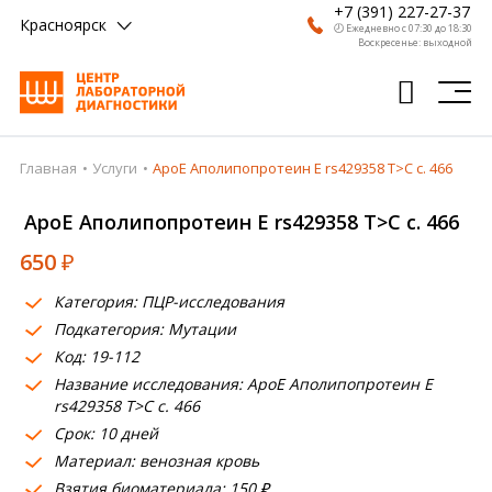
+7 (391) 227-27-37
Красноярск
🕗 Ежедневно с 07:30 до 18:30
Воскресенье: выходной
Главная
Услуги
ApoE Аполипопротеин Е rs429358 T>C c. 466
Главная
ApoE Аполипопротеин Е rs429358 T>C c. 466
Анализы
650
₽
Врачи
Категория: ПЦР-исследования
Получить результат
Подкатегория: Мутации
Пациентам
Код: 19-112
Название исследования: ApoE Аполипопротеин Е
О компании
rs429358 T>C c. 466
Срок: 10 дней
Где сдать
Материал: венозная кровь
Взятия биоматериала: 150 ₽
Партнерам