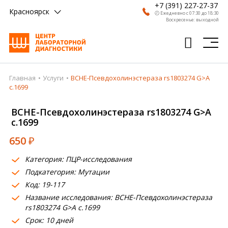
+7 (391) 227-27-37
Красноярск
🕗 Ежедневно с 07:30 до 18:30
Воскресенье: выходной
Главная
Услуги
BCHE-Псевдохолинэстераза rs1803274 G>A
Главная
c.1699
Анализы
BCHE-Псевдохолинэстераза rs1803274 G>A
c.1699
Врачи
650
₽
Получить результат
Категория: ПЦР-исследования
Пациентам
Подкатегория: Мутации
Код: 19-117
О компании
Название исследования: BCHE-Псевдохолинэстераза
Где сдать
rs1803274 G>A c.1699
Срок: 10 дней
Партнерам