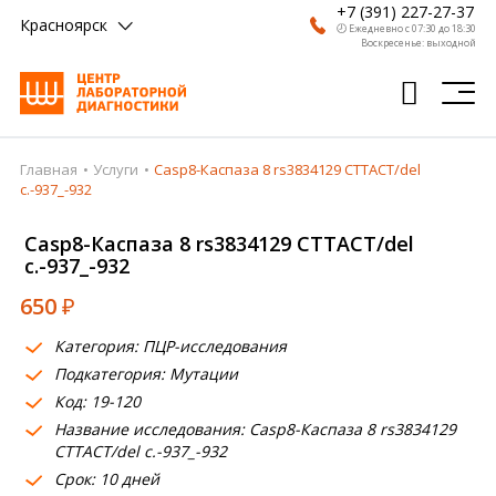
+7 (391) 227-27-37
Красноярск
🕗 Ежедневно с 07:30 до 18:30
Воскресенье: выходной
Главная
Услуги
Casp8-Каспаза 8 rs3834129 CTTACT/del
Главная
c.-937_-932
Анализы
Casp8-Каспаза 8 rs3834129 CTTACT/del
c.-937_-932
Врачи
650
₽
Получить результат
Категория: ПЦР-исследования
Пациентам
Подкатегория: Мутации
Код: 19-120
О компании
Название исследования: Casp8-Каспаза 8 rs3834129
Где сдать
CTTACT/del c.-937_-932
Срок: 10 дней
Партнерам