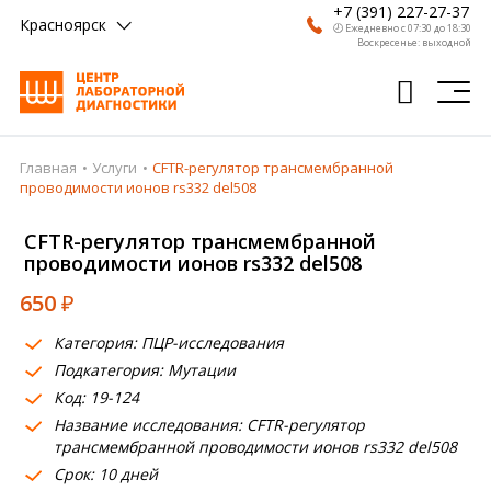
+7 (391) 227-27-37
Красноярск
🕗 Ежедневно с 07:30 до 18:30
Воскресенье: выходной
Главная
Услуги
CFTR-регулятор трансмембранной
Главная
проводимости ионов rs332 del508
Анализы
CFTR-регулятор трансмембранной
проводимости ионов rs332 del508
Врачи
650
₽
Получить результат
Категория: ПЦР-исследования
Пациентам
Подкатегория: Мутации
Код: 19-124
О компании
Название исследования: CFTR-регулятор
Где сдать
трансмембранной проводимости ионов rs332 del508
Срок: 10 дней
Партнерам