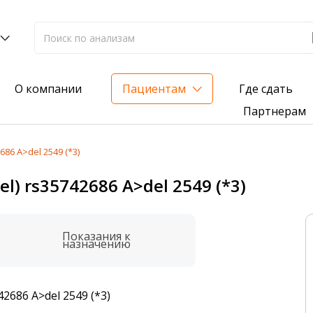
Где сдать
О компании
Пациентам
Партнерам
86 A>del 2549 (*3)
лиз на жирорастворимые витамины — всего 3 999 ₽
) rs35742686 A>del 2549 (*3)
нка вашего здоровья
анализ для проверки на наличие инфекций
Показания к
назначению
2686 A>del 2549 (*3)