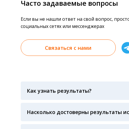
Часто задаваемые вопросы
Если вы не нашли ответ на свой вопрос, прос
социальных сетях или мессенджерах
Связаться с нами
Как узнать результаты?
Результаты вы можете получить тремя спосо
«получить результат» по кодовому слову, у
анализов при предъявлении паспорта или ч
Насколько достоверны результаты и
Гарантия качества лабораторных тестов о
контролем системы внешней оценки качест
ЛАБОРАТОРИИ Beckman Coulter - признанно