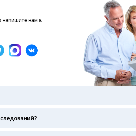
то напишите нам в
бами: на электронную почту, указанную вами при оформ
казанному в бланке заказа, лично в руки распечатанну
ека об оплате
сследований?
беспечивается соблюдением международных стандартов
ва ФСВОК и EQAS. ООО «Центр Лабораторной Диагност
го мирового лидера в области клинической лаборатор