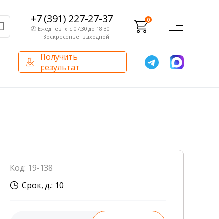
+7 (391) 227-27-37
0
🕗 Ежедневно с 07:30 до 18:30
Воскресенье: выходной
Получить
результат
О компании
Партнерам
Сертификаты и лицензии
Франчайзинг
Оборудование
О компании
Код: 19-138
Внутренний аудит
Срок, д.: 10
База знаний
Сотрудники лаборатории