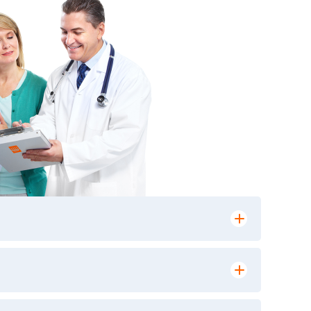
лении заказа, на сайте в разделе
ю версию в любом из пунктов приема
 выполнения лабораторных исследований и
ики» имеет статус РЕФЕРЕНСНОЙ
ной диагностики и биомедицинских