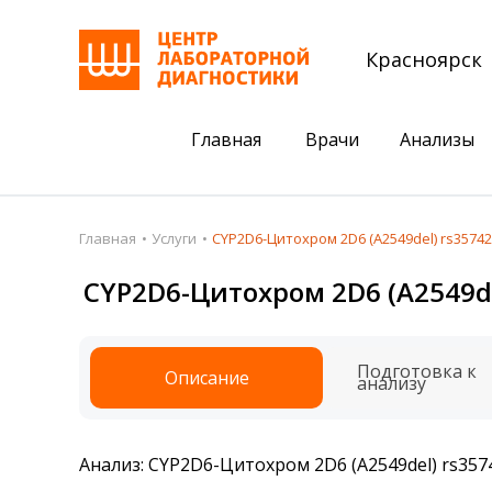
Красноярск
Главная
Врачи
Анализы
Пациентам
Акции
Главная
Услуги
CYP2D6-Цитохром 2D6 (A2549del) rs357426
Акции
Комплексный ана
CYP2D6-Цитохром 2D6 (A2549del
Анализы
Комплексная оце
Подготовка к анализам
Сдать клеща на 
Подготовка к
Описание
анализу
Получить результаты
База знаний
Анализ: CYP2D6-Цитохром 2D6 (A2549del) rs3574
Налоговый вычет