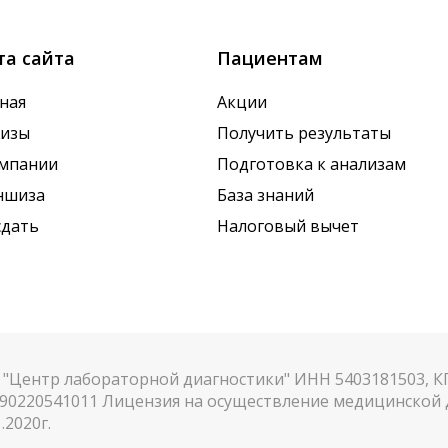
та сайта
Пациентам
ная
Акции
лизы
Получить результаты
омпании
Подготовка к анализам
ншиза
База знаний
сдать
Налоговый вычет
"Центр лабораторной диагностики" ИНН 5403181503, 
90220541011 Лицензия на осуществление медицинской д
.2020г.