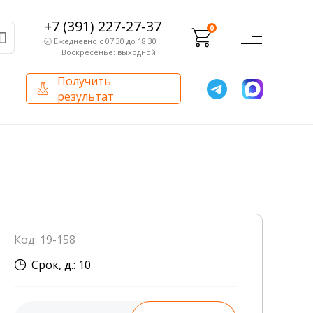
+7 (391) 227-27-37
0
🕗 Ежедневно с 07:30 до 18:30
Воскресенье: выходной
Получить
результат
О компании
Партнерам
Сертификаты и лицензии
Франчайзинг
Оборудование
О компании
Код: 19-158
Внутренний аудит
Срок, д.: 10
База знаний
Сотрудники лаборатории