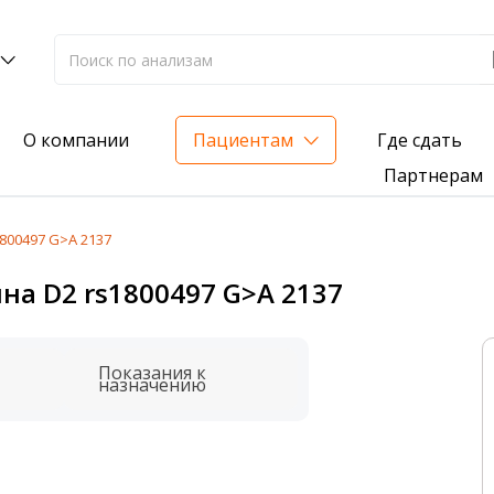
Где сдать
О компании
Пациентам
Партнерам
800497 G>A 2137
лиз на жирорастворимые витамины — всего 3 999 ₽
а D2 rs1800497 G>A 2137
нка вашего здоровья
анализ для проверки на наличие инфекций
Показания к
назначению