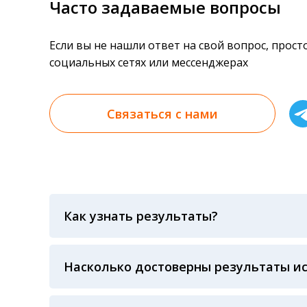
Часто задаваемые вопросы
Если вы не нашли ответ на свой вопрос, прос
социальных сетях или мессенджерах
Связаться с нами
Как узнать результаты?
Результаты вы можете получить тремя спосо
«получить результат» по кодовому слову, у
анализов при предъявлении паспорта или ч
Насколько достоверны результаты и
Гарантия качества лабораторных тестов о
контролем системы внешней оценки качест
ЛАБОРАТОРИИ Beckman Coulter - признанно