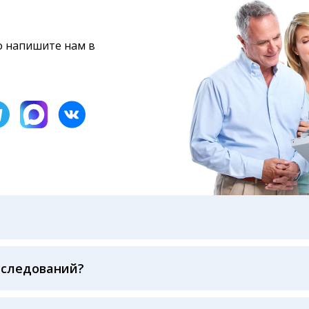
то напишите нам в
бами: на электронную почту, указанную вами при оформ
казанному в бланке заказа, лично в руки распечатанну
ека об оплате
сследований?
беспечивается соблюдением международных стандартов
ва ФСВОК и EQAS. ООО «Центр Лабораторной Диагност
го мирового лидера в области клинической лаборатор