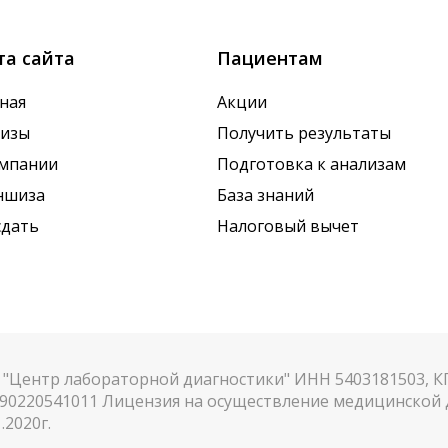
та сайта
Пациентам
ная
Акции
лизы
Получить результаты
омпании
Подготовка к анализам
ншиза
База знаний
сдать
Налоговый вычет
"Центр лабораторной диагностики" ИНН 5403181503, 
90220541011 Лицензия на осуществление медицинской д
.2020г.