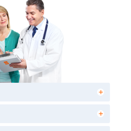
лении заказа, на сайте в разделе
ю версию в любом из пунктов приема
 выполнения лабораторных исследований и
ики» имеет статус РЕФЕРЕНСНОЙ
ной диагностики и биомедицинских