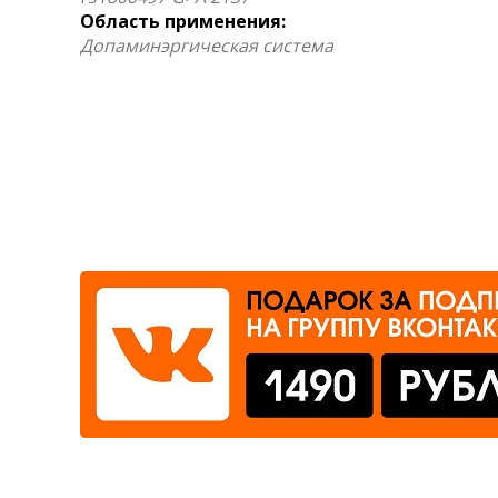
Область применения:
Где сдать
Допаминэргическая система
Время работы