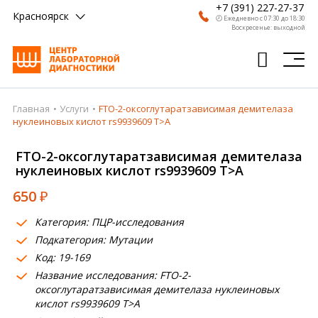
+7 (391) 227-27-37
Красноярск
🕗 Ежедневно с 07:30 до 18:30
Воскресенье: выходной
Главная
Услуги
FTO-2-оксоглутаратзависимая демителаза
Главная
нуклеиновых кислот rs9939609 T>A
Анализы
FTO-2-оксоглутаратзависимая демителаза
нуклеиновых кислот rs9939609 T>A
Врачи
650
₽
Получить результат
Категория: ПЦР-исследования
Пациентам
Подкатегория: Мутации
Код: 19-169
О компании
Название исследования: FTO-2-
Где сдать
оксоглутаратзависимая демителаза нуклеиновых
кислот rs9939609 T>A
Партнерам