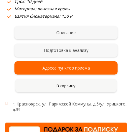
Срок: 10 дней
Материал: венозная кровь
Взятия биоматериала: 150 ₽
Описание
Подготовка к анализу
Адреса пунктов приема
В корзину
г. Красноярск, ул. Парижской Коммуны, д.5/ул. Урицкого,
Исследование:
д.39
2-оксоглутаратзависимая демителаза нуклеиновых
кислот
Область применения:
Метаболический синдром