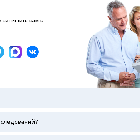
то напишите нам в
бами: на электронную почту, указанную вами при оформ
казанному в бланке заказа, лично в руки распечатанну
ека об оплате
сследований?
беспечивается соблюдением международных стандартов
ва ФСВОК и EQAS. ООО «Центр Лабораторной Диагност
го мирового лидера в области клинической лаборатор