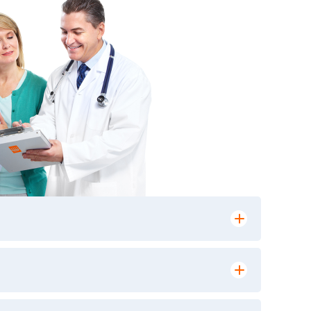
лении заказа, на сайте в разделе
ю версию в любом из пунктов приема
 выполнения лабораторных исследований и
ики» имеет статус РЕФЕРЕНСНОЙ
ной диагностики и биомедицинских