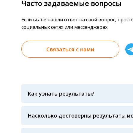
Часто задаваемые вопросы
Если вы не нашли ответ на свой вопрос, прос
социальных сетях или мессенджерах
Связаться с нами
Как узнать результаты?
Результаты вы можете получить тремя спосо
«получить результат» по кодовому слову, у
анализов при предъявлении паспорта или ч
Насколько достоверны результаты и
Гарантия качества лабораторных тестов о
контролем системы внешней оценки качест
ЛАБОРАТОРИИ Beckman Coulter - признанно