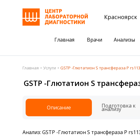
Красноярск
Главная
Врачи
Анализы
Пациентам
Акции
Главная
Услуги
GSTP -Глютатион S трансфераза P rs113
Акции
Комплексный ана
GSTP -Глютатион S трансфераз
Анализы
Комплексная оце
Подготовка к анализам
Сдать клеща на 
Подготовка к
Описание
анализу
Получить результаты
База знаний
Анализ: GSTP -Глютатион S трансфераза P rs113
Налоговый вычет