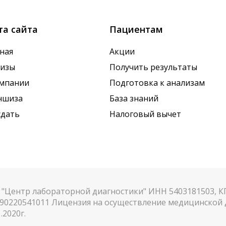
та сайта
Пациентам
ная
Акции
лизы
Получить результаты
омпании
Подготовка к анализам
ншиза
База знаний
сдать
Налоговый вычет
"Центр лабораторной диагностики" ИНН 5403181503, 
90220541011 Лицензия на осуществление медицинской д
.2020г.