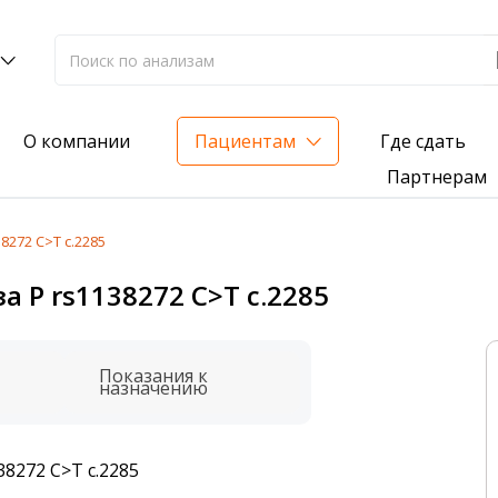
Где сдать
О компании
Пациентам
Партнерам
8272 C>T c.2285
лиз на жирорастворимые витамины — всего 3 999 ₽
а P rs1138272 C>T c.2285
нка вашего здоровья
анализ для проверки на наличие инфекций
Показания к
назначению
8272 C>T c.2285