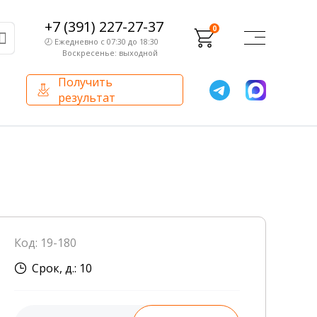
+7 (391) 227-27-37
0
🕗 Ежедневно с 07:30 до 18:30
Воскресенье: выходной
Получить
результат
О компании
Партнерам
Сертификаты и лицензии
Франчайзинг
Оборудование
О компании
Код: 19-180
Внутренний аудит
Срок, д.: 10
База знаний
Сотрудники лаборатории