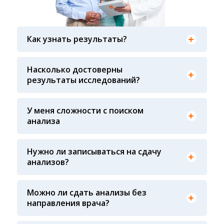
Результаты вы можете получить тремя
способами: на электронную почту, указанную
Как узнать результаты?
вами при оформлении заказа, на сайте в
разделе «получить результат» по кодовому
Гарантия качества лабораторных тестов
слову, указанному в бланке заказа, лично в руки
обеспечивается соблюдением международных
Насколько достоверны
распечатанную версию в любом из пунктов
стандартов выполнения лабораторных
результаты исследований?
приема анализов при предъявлении паспорта
исследований и контролем системы внешней
или чека об оплате
оценки качества ФСВОК и EQAS. ООО «Центр
Лабораторной Диагностики» имеет статус
У меня сложности с поиском
РЕФЕРЕНСНОЙ ЛАБОРАТОРИИ Beckman Coulter
анализа
- признанного мирового лидера в области
Вы всегда можете обратиться за помощью в
клинической лабораторной диагностики и
наш консультативный центр по телефону +7913-
биомедицинских исследований
007-49-69, ежедневно с 8-00 до 20-00, кроме
Нужно ли записываться на сдачу
воскресенья
анализов?
Предварительная запись на анализы не
требуется
Можно ли сдать анализы без
направления врача?
Конечно! Наши администраторы
проконсультируют вас по исследованиям, чтобы