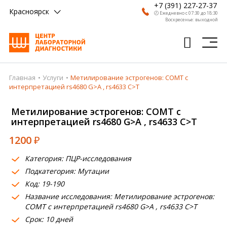
+7 (391) 227-27-37
Красноярск
🕗 Ежедневно с 07:30 до 18:30
Воскресенье: выходной
Главная
Услуги
Метилирование эстрогенов: COMT с
Главная
интерпретацией rs4680 G>A , rs4633 C>T
Анализы
Метилирование эстрогенов: COMT с
интерпретацией rs4680 G>A , rs4633 C>T
Врачи
1200
₽
Получить результат
Категория: ПЦР-исследования
Пациентам
Подкатегория: Мутации
Код: 19-190
О компании
Название исследования: Метилирование эстрогенов:
Где сдать
COMT с интерпретацией rs4680 G>A , rs4633 C>T
Срок: 10 дней
Партнерам