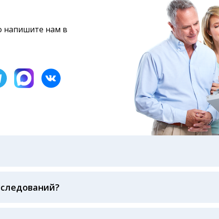
то напишите нам в
бами: на электронную почту, указанную вами при оформ
казанному в бланке заказа, лично в руки распечатанну
ека об оплате
сследований?
беспечивается соблюдением международных стандартов
ва ФСВОК и EQAS. ООО «Центр Лабораторной Диагност
го мирового лидера в области клинической лаборатор