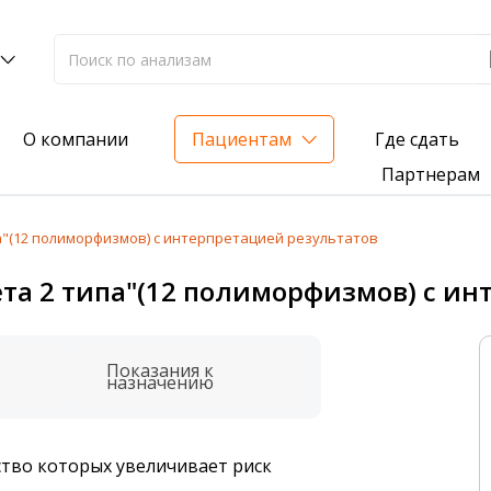
Где сдать
О компании
Пациентам
Партнерам
а"(12 полиморфизмов) с интерпретацией результатов
лиз на жирорастворимые витамины — всего 3 999 ₽
ета 2 типа"(12 полиморфизмов) с и
нка вашего здоровья
анализ для проверки на наличие инфекций
Показания к
назначению
ство которых увеличивает риск