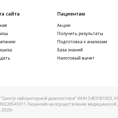
та сайта
Пациентам
ная
Акции
лизы
Получить результаты
омпании
Подготовка к анализам
ншиза
База знаний
сдать
Налоговый вычет
"Центр лабораторной диагностики" ИНН 5403181503, 
90220541011 Лицензия на осуществление медицинской д
.2020г.