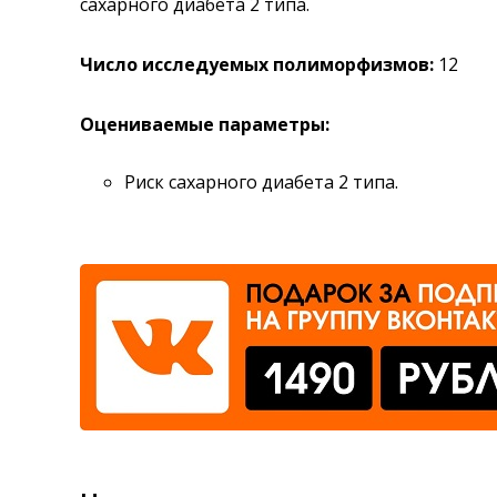
сахарного диабета 2 типа.
Где сдать
Число исследуемых полиморфизмов:
12
Время работы
Оцениваемые параметры:
Риск сахарного диабета 2 типа.