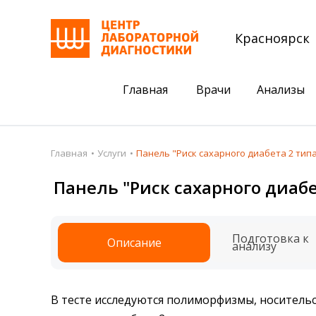
Красноярск
Главная
Врачи
Анализы
Пациентам
Акции
Главная
Услуги
Панель "Риск сахарного диабета 2 тип
Акции
Комплексный ана
Панель "Риск сахарного диаб
Анализы
Комплексная оце
Подготовка к анализам
Сдать клеща на 
Подготовка к
Описание
анализу
Получить результаты
База знаний
В тесте исследуются полиморфизмы, носитель
Налоговый вычет