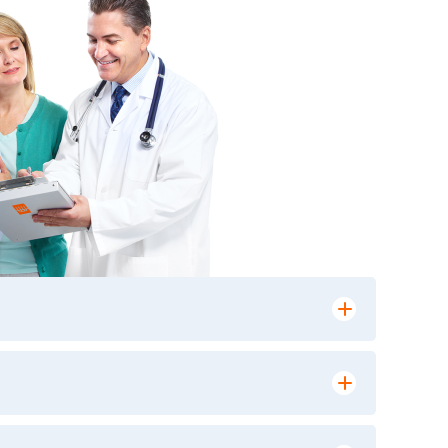
лении заказа, на сайте в разделе
ю версию в любом из пунктов приема
 выполнения лабораторных исследований и
ики» имеет статус РЕФЕРЕНСНОЙ
ной диагностики и биомедицинских