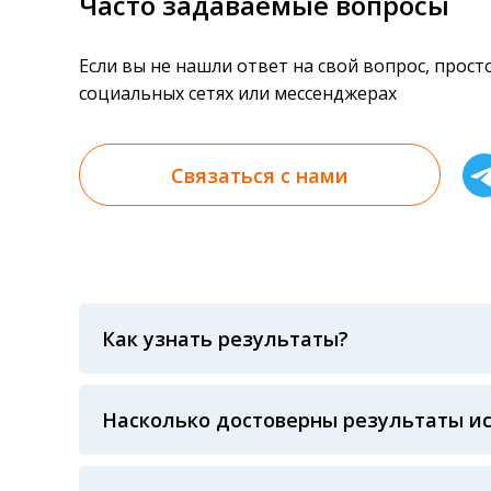
Часто задаваемые вопросы
Если вы не нашли ответ на свой вопрос, прос
социальных сетях или мессенджерах
Связаться с нами
Как узнать результаты?
Результаты вы можете получить тремя спосо
«получить результат» по кодовому слову, у
анализов при предъявлении паспорта или ч
Насколько достоверны результаты и
Гарантия качества лабораторных тестов о
контролем системы внешней оценки качест
ЛАБОРАТОРИИ Beckman Coulter - признанно