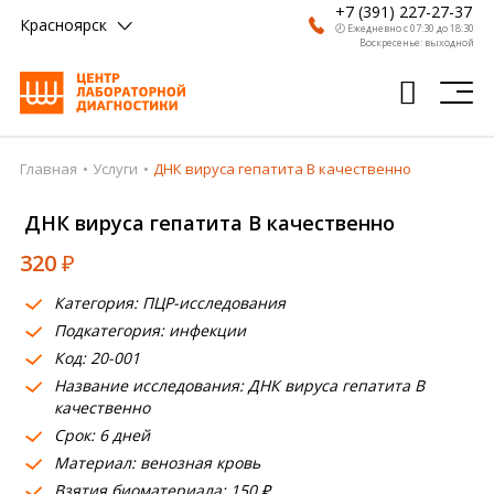
+7 (391) 227-27-37
Красноярск
🕗 Ежедневно с 07:30 до 18:30
Воскресенье: выходной
Главная
Услуги
ДНК вируса гепатита В качественно
Главная
ДНК вируса гепатита В качественно
Анализы
320
₽
Врачи
Категория: ПЦР-исследования
Получить результат
Подкатегория: инфекции
Пациентам
Код: 20-001
Название исследования: ДНК вируса гепатита В
О компании
качественно
Срок: 6 дней
Где сдать
Материал: венозная кровь
Взятия биоматериала: 150 ₽
Партнерам