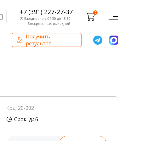
+7 (391) 227-27-37
0
🕗 Ежедневно с 07:30 до 18:30
Воскресенье: выходной
Получить
результат
О компании
Партнерам
Сертификаты и лицензии
Франчайзинг
Оборудование
О компании
Код: 20-002
Внутренний аудит
Срок, д.: 6
База знаний
Сотрудники лаборатории