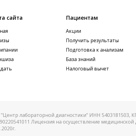
та сайта
Пациентам
ная
Акции
лизы
Получить результаты
омпании
Подготовка к анализам
ншиза
База знаний
сдать
Налоговый вычет
"Центр лабораторной диагностики" ИНН 5403181503, 
90220541011 Лицензия на осуществление медицинской д
.2020г.