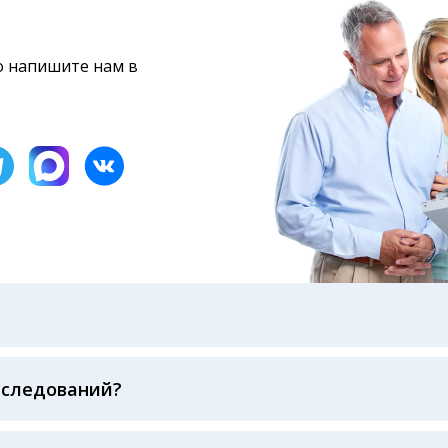
то напишите нам в
бами: на электронную почту, указанную вами при оформ
казанному в бланке заказа, лично в руки распечатанну
ека об оплате
сследований?
беспечивается соблюдением международных стандартов
ва ФСВОК и EQAS. ООО «Центр Лабораторной Диагност
го мирового лидера в области клинической лаборатор