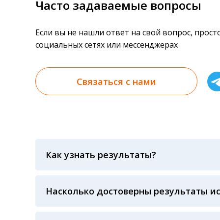
Часто задаваемые вопросы
Если вы не нашли ответ на свой вопрос, прос
социальных сетях или мессенджерах
Связаться с нами
Как узнать результаты?
Результаты вы можете получить тремя спосо
«получить результат» по кодовому слову, у
анализов при предъявлении паспорта или ч
Насколько достоверны результаты и
Гарантия качества лабораторных тестов о
контролем системы внешней оценки качест
ЛАБОРАТОРИИ Beckman Coulter - признанно