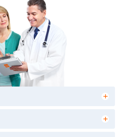
лении заказа, на сайте в разделе
ю версию в любом из пунктов приема
 выполнения лабораторных исследований и
ики» имеет статус РЕФЕРЕНСНОЙ
ной диагностики и биомедицинских