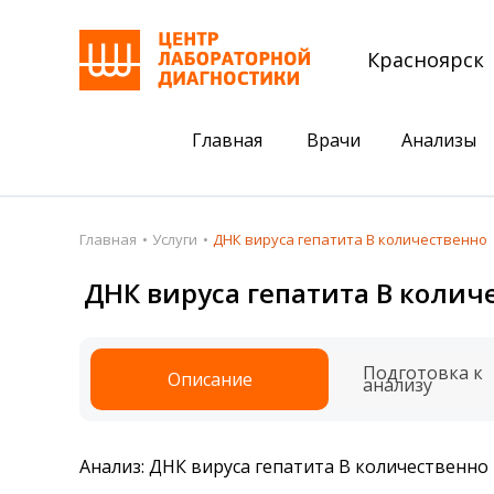
Красноярск
Главная
Врачи
Анализы
Пациентам
Акции
Главная
Услуги
ДНК вируса гепатита В количественно
Акции
Комплексный ана
ДНК вируса гепатита В колич
Анализы
Комплексная оце
Подготовка к анализам
Сдать клеща на 
Подготовка к
Описание
анализу
Получить результаты
База знаний
Анализ: ДНК вируса гепатита В количественно
Налоговый вычет