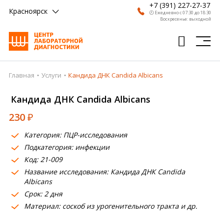
+7 (391) 227-27-37
Красноярск
🕗 Ежедневно с 07:30 до 18:30
Воскресенье: выходной
Главная
Услуги
Кандида ДНК Candida Albicans
Главная
Кандида ДНК Candida Albicans
Анализы
230
₽
Врачи
Категория: ПЦР-исследования
Получить результат
Подкатегория: инфекции
Пациентам
Код: 21-009
Название исследования: Кандида ДНК Candida
О компании
Albicans
Срок: 2 дня
Где сдать
Материал: соскоб из урогенительного тракта и др.
Партнерам