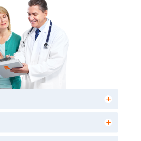
лении заказа, на сайте в разделе
ю версию в любом из пунктов приема
 выполнения лабораторных исследований и
ики» имеет статус РЕФЕРЕНСНОЙ
ной диагностики и биомедицинских