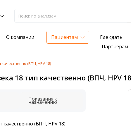
Где сдать
О компании
Пациентам
Партнерам
 качественно (ВПЧ, HPV 18)
лиз на жирорастворимые витамины — всего 3 999 ₽
ка 18 тип качественно (ВПЧ, HPV 18
нка вашего здоровья
анализ для проверки на наличие инфекций
Показания к
назначению
п качественно (ВПЧ, HPV 18)