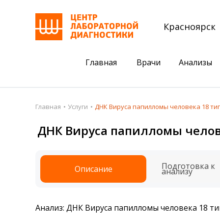
Красноярск
Главная
Врачи
Анализы
Пациентам
Акции
Главная
Услуги
ДНК Вируса папилломы человека 18 тип
Акции
Комплексный ана
ДНК Вируса папилломы челове
Анализы
Комплексная оце
Подготовка к анализам
Сдать клеща на 
Подготовка к
Описание
анализу
Получить результаты
База знаний
Анализ: ДНК Вируса папилломы человека 18 ти
Налоговый вычет