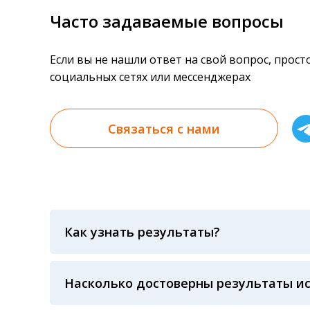
Часто задаваемые вопросы
Если вы не нашли ответ на свой вопрос, прос
социальных сетях или мессенджерах
Связаться с нами
Как узнать результаты?
Результаты вы можете получить тремя спосо
«получить результат» по кодовому слову, у
анализов при предъявлении паспорта или ч
Насколько достоверны результаты и
Гарантия качества лабораторных тестов о
контролем системы внешней оценки качест