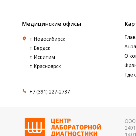
референсные интервалы многих лабораторны
Медицинские офисы
Кар
Глав
г. Новосибирск
Ана
г. Бердск
О к
г. Искитим
Фра
г. Красноярск
Где 
+7 (391) 227-2737
ООО 
2491
14.01