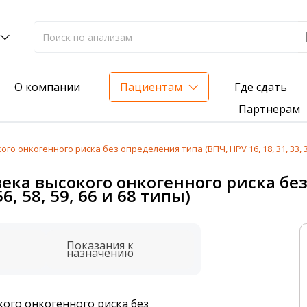
Где сдать
О компании
Пациентам
Партнерам
нкогенного риска без определения типа (ВПЧ, HPV 16, 18, 31, 33, 35, 39,
лиз на жирорастворимые витамины — всего 3 999 ₽
ка высокого онкогенного риска без
 56, 58, 59, 66 и 68 типы)
нка вашего здоровья
анализ для проверки на наличие инфекций
Показания к
назначению
ого онкогенного риска без