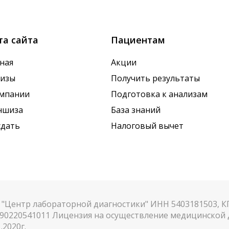
х показателей. Это особенно важно для гормональных
та сайта
Пациентам
ная
Акции
лизы
Получить результаты
омпании
Подготовка к анализам
ншиза
База знаний
сдать
Налоговый вычет
"Центр лабораторной диагностики" ИНН 5403181503, 
90220541011 Лицензия на осуществление медицинской д
.2020г.