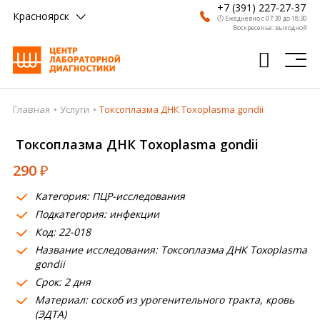
+7 (391) 227-27-37
Красноярск
🕗 Ежедневно с 07:30 до 18:30
Воскресенье: выходной
Главная
Услуги
Токсоплазма ДНК Toxoplasma gondii
Главная
Токсоплазма ДНК Toxoplasma gondii
Анализы
290
₽
Врачи
Категория: ПЦР-исследования
Получить результат
Подкатегория: инфекции
Пациентам
Код: 22-018
Название исследования: Токсоплазма ДНК Toxoplasma
О компании
gondii
Срок: 2 дня
Где сдать
Материал: соскоб из урогенительного тракта, кровь
(ЭДТА)
Партнерам