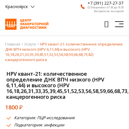
+7 (391) 227-27-37
Красноярск
🕗 Ежедневно с 07:30 до 18:30
Воскресенье: выходной
Главная
Услуги
НPV квант-21: количественное определение
Главная
ДНК ВПЧ низкого (HPV 6,11,44) и высокого (HPV
16,18,26,31,33,35,39,45,51,52,53,56,58,59,66,68,73,82)
Анализы
канцерогенного риска
Врачи
НPV квант-21: количественное
определение ДНК ВПЧ низкого (HPV
Получить результат
6,11,44) и высокого (HPV
16,18,26,31,33,35,39,45,51,52,53,56,58,59,66,68,73,
Пациентам
канцерогенного риска
О компании
1800
₽
Где сдать
Категория: ПЦР-исследования
Подкатегория: инфекции
Партнерам