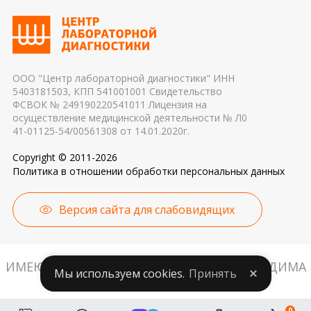
транспортировки 4. Разное оборудование и
гормональных и биохимических исследований
применяемые реагенты также могут стать
причиной погрешности в результатах
ООО "Центр лабораторной диагностики" ИНН
5403181503, КПП 541001001 Свидетельство
ФСВОК № 249190220541011 Лицензия на
осуществление медицинской деятельности № Л0
41-01125-54/00561308 от 14.01.2020г.
Copyright © 2011-2026
Политика в отношении обработки персональных данных
Версия сайта для слабовидящих
ИМЕЮТСЯ ПРОТИВОПОКАЗАНИЯ. НЕОБХОДИМА
Мы используем cookies.
Принять
КОНСУЛЬТАЦИЯ СПЕЦИАЛИСТА.
0