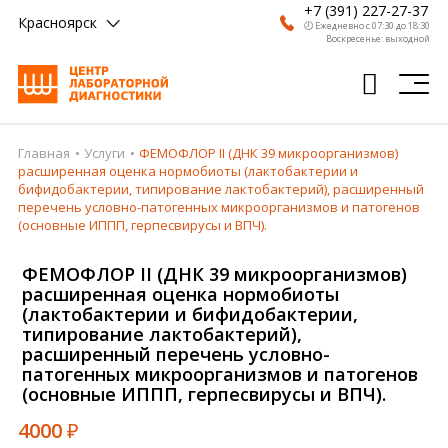
+7 (391) 227-27-37
Красноярск
🕗 Ежедневно с 07:30 до 18:30
Воскресенье: выходной
Главная
Услуги
ФЕМОФЛОР II (ДНК 39 микроорганизмов)
Главная
расширенная оценка нормобиоты (лактобактерии и
бифидобактерии, типирование лактобактерий), расширенный
Анализы
перечень условно-патогенных микроорганизмов и патогенов
(основные ИППП, герпесвирусы и ВПЧ).
Врачи
ФЕМОФЛОР II (ДНК 39 микроорганизмов)
Получить результат
расширенная оценка нормобиоты
(лактобактерии и бифидобактерии,
Пациентам
типирование лактобактерий),
расширенный перечень условно-
О компании
патогенных микроорганизмов и патогенов
(основные ИППП, герпесвирусы и ВПЧ).
Где сдать
4000
₽
Партнерам