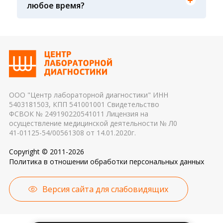
любое время?
Транспортировка и хранение биологического
дня, поэтому взятие крови обычно проводится
материала: соблюдение температурного
утром. Для данного периода рассчитаны
режима, была ли отделена сыворотка крови от
референсные интервалы многих лабораторных
эритроцитов до осуществления
показателей. Это особенно важно для
транспортировки 4. Разное оборудование и
гормональных и биохимических исследований
применяемые реагенты также могут стать
причиной погрешности в результатах
ООО "Центр лабораторной диагностики" ИНН
5403181503, КПП 541001001 Свидетельство
ФСВОК № 249190220541011 Лицензия на
осуществление медицинской деятельности № Л0
41-01125-54/00561308 от 14.01.2020г.
Copyright © 2011-2026
Политика в отношении обработки персональных данных
Версия сайта для слабовидящих