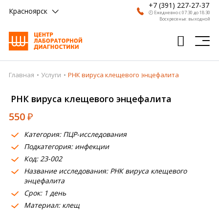
+7 (391) 227-27-37
Красноярск
🕗 Ежедневно с 07:30 до 18:30
Воскресенье: выходной
Главная
Услуги
РНК вируса клещевого энцефалита
Главная
РНК вируса клещевого энцефалита
Анализы
550
₽
Врачи
Категория: ПЦР-исследования
Получить результат
Подкатегория: инфекции
Пациентам
Код: 23-002
Название исследования: РНК вируса клещевого
О компании
энцефалита
Срок: 1 день
Где сдать
Материал: клещ
Партнерам