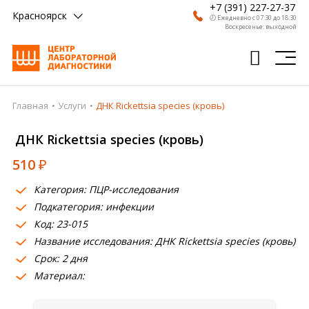
+7 (391) 227-27-37
Красноярск
🕗 Ежедневно с 07:30 до 18:30
Воскресенье: выходной
Главная
Услуги
ДНК Rickettsia species (кровь)
Главная
ДНК Rickettsia species (кровь)
Анализы
510
₽
Врачи
Категория: ПЦР-исследования
Получить результат
Подкатегория: инфекции
Пациентам
Код: 23-015
Название исследования: ДНК Rickettsia species (кровь)
О компании
Срок: 2 дня
Материал:
Где сдать
Партнерам