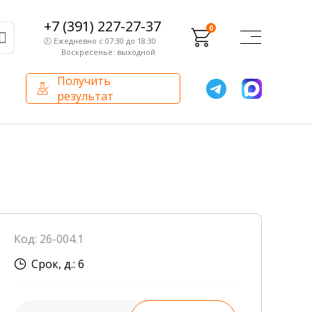
+7 (391) 227-27-37
0
🕗 Ежедневно с 07:30 до 18:30
Воскресенье: выходной
Получить
результат
О компании
Партнерам
Сертификаты и лицензии
Франчайзинг
Оборудование
О компании
Код: 26-004.1
Внутренний аудит
Срок, д.: 6
База знаний
Сотрудники лаборатории