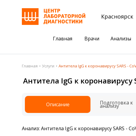
Красноярск
Главная
Врачи
Анализы
Пациентам
Акции
Главная
Услуги
Антитела IgG к коронавирусу SARS - Сo
Акции
Комплексный ана
Антитела IgG к коронавирусу 
Анализы
Комплексная оце
Подготовка к анализам
Сдать клеща на 
Подготовка к
Описание
анализу
Получить результаты
База знаний
Анализ: Антитела IgG к коронавирусу SARS - С
Налоговый вычет