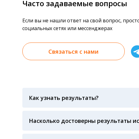
Часто задаваемые вопросы
Если вы не нашли ответ на свой вопрос, прос
социальных сетях или мессенджерах
Связаться с нами
Как узнать результаты?
Результаты вы можете получить тремя спосо
«получить результат» по кодовому слову, у
анализов при предъявлении паспорта или ч
Насколько достоверны результаты и
Гарантия качества лабораторных тестов о
контролем системы внешней оценки качест
ЛАБОРАТОРИИ Beckman Coulter - признанно