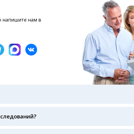
то напишите нам в
бами: на электронную почту, указанную вами при оформ
казанному в бланке заказа, лично в руки распечатанну
ека об оплате
сследований?
беспечивается соблюдением международных стандартов
ва ФСВОК и EQAS. ООО «Центр Лабораторной Диагност
го мирового лидера в области клинической лаборатор