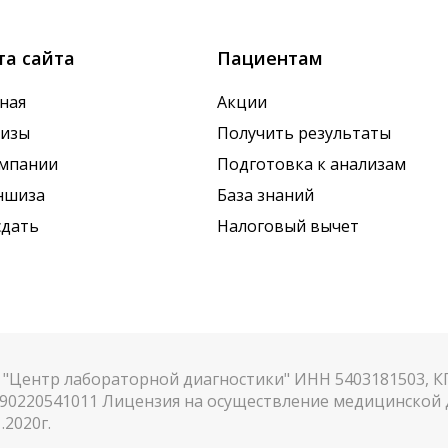
та сайта
Пациентам
ная
Акции
лизы
Получить результаты
омпании
Подготовка к анализам
ншиза
База знаний
сдать
Налоговый вычет
"Центр лабораторной диагностики" ИНН 5403181503, 
90220541011 Лицензия на осуществление медицинской д
.2020г.