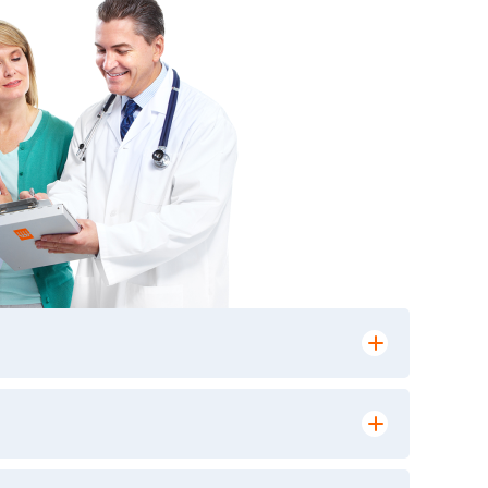
лении заказа, на сайте в разделе
ю версию в любом из пунктов приема
 выполнения лабораторных исследований и
ики» имеет статус РЕФЕРЕНСНОЙ
ной диагностики и биомедицинских