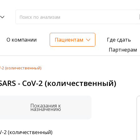
Где сдать
О компании
Пациентам
Партнерам
V-2 (количественный)
лиз на жирорастворимые витамины — всего 3 999 ₽
SARS - СoV-2 (количественный)
нка вашего здоровья
анализ для проверки на наличие инфекций
Показания к
назначению
oV-2 (количественный)