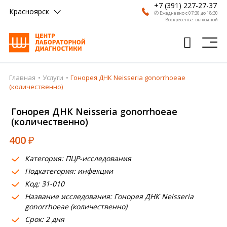
+7 (391) 227-27-37
Красноярск
🕗 Ежедневно с 07:30 до 18:30
Воскресенье: выходной
Главная
Услуги
Гонорея ДНК Neisseria gonorrhoeae
Главная
(количественно)
Анализы
Гонорея ДНК Neisseria gonorrhoeae
(количественно)
Врачи
400
₽
Получить результат
Категория: ПЦР-исследования
Пациентам
Подкатегория: инфекции
Код: 31-010
О компании
Название исследования: Гонорея ДНК Neisseria
Где сдать
gonorrhoeae (количественно)
Срок: 2 дня
Партнерам