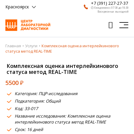
+7 (391) 227-27-37
Красноярск
🕗 Ежедневно с 07:30 до 18:30
Воскресенье: выходной
Главная
Услуги
Комплексная оценка интерлейкинового
Главная
статуса метод REAL-TIME
Анализы
Комплексная оценка интерлейкинового
статуса метод REAL-TIME
Врачи
5500
₽
Получить результат
Категория: ПЦР-исследования
Пациентам
Подкатегория: Общий
Код: 33-017
О компании
Название исследования: Комплексная оценка
Где сдать
интерлейкинового статуса метод REAL-TIME
Срок: 16 дней
Партнерам