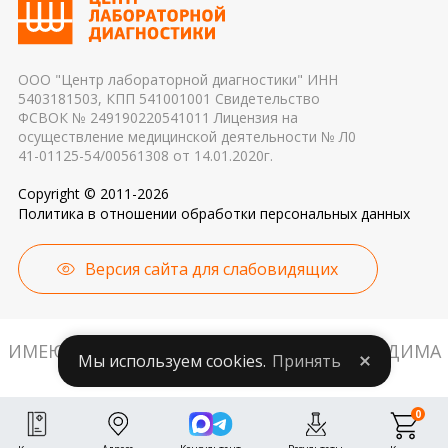
причиной погрешности в результатах
ООО "Центр лабораторной диагностики" ИНН
5403181503, КПП 541001001 Свидетельство
ФСВОК № 249190220541011 Лицензия на
осуществление медицинской деятельности № Л0
41-01125-54/00561308 от 14.01.2020г.
Copyright © 2011-2026
Политика в отношении обработки персональных данных
Версия сайта для слабовидящих
ИМЕЮТСЯ ПРОТИВОПОКАЗАНИЯ. НЕОБХОДИМА
Мы используем cookies.
Принять
КОНСУЛЬТАЦИЯ СПЕЦИАЛИСТА.
0