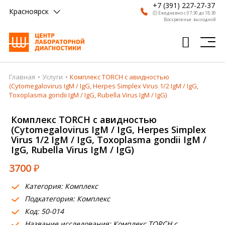
+7 (391) 227-27-37
Красноярск
🕗 Ежедневно с 07:30 до 18:30
Воскресенье: выходной
Главная
Услуги
Комплекс TORCH с авидностью
Главная
(Cytomegalovirus IgM / IgG, Herpes Simplex Virus 1/2 IgM / IgG,
Toxoplasma gondii IgM / IgG, Rubella Virus IgM / IgG)
Анализы
Комплекс TORCH с авидностью
Врачи
(Cytomegalovirus IgM / IgG, Herpes Simplex
Virus 1/2 IgM / IgG, Toxoplasma gondii IgM /
Получить результат
IgG, Rubella Virus IgM / IgG)
Пациентам
3700
₽
О компании
Категория: Комплекс
Подкатегория: Комплекс
Где сдать
Код: 50-014
Партнерам
Название исследования: Комплекс TORCH с