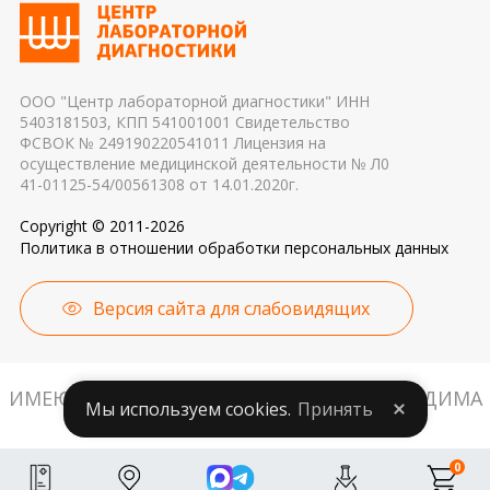
применяемые реагенты также могут стать
причиной погрешности в результатах
ООО "Центр лабораторной диагностики" ИНН
5403181503, КПП 541001001 Свидетельство
ФСВОК № 249190220541011 Лицензия на
осуществление медицинской деятельности № Л0
41-01125-54/00561308 от 14.01.2020г.
Copyright © 2011-2026
Политика в отношении обработки персональных данных
Версия сайта для слабовидящих
ИМЕЮТСЯ ПРОТИВОПОКАЗАНИЯ. НЕОБХОДИМА
Мы используем cookies.
Принять
КОНСУЛЬТАЦИЯ СПЕЦИАЛИСТА.
0