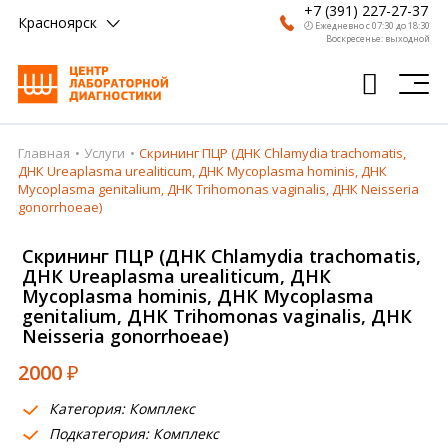
+7 (391) 227-27-37
Красноярск
🕗 Ежедневно с 07:30 до 18:30
Воскресенье: выходной
Главная
Услуги
Cкрининг ПЦР (ДНК Chlamydia trachomatis,
Главная
ДНК Ureaplasma urealiticum, ДНК Mycoplasma hominis, ДНК
Mycoplasma genitalium, ДНК Trihomonas vaginalis, ДНК Neisseria
Анализы
gonorrhoeae)
Врачи
Cкрининг ПЦР (ДНК Chlamydia trachomatis,
ДНК Ureaplasma urealiticum, ДНК
Получить результат
Mycoplasma hominis, ДНК Mycoplasma
genitalium, ДНК Trihomonas vaginalis, ДНК
Пациентам
Neisseria gonorrhoeae)
О компании
2000
₽
Где сдать
Категория: Комплекс
Подкатегория: Комплекс
Партнерам