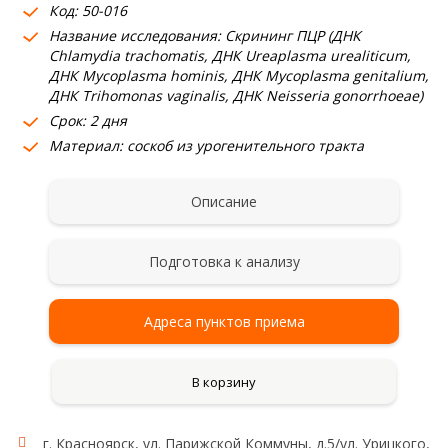
Код: 50-016
Название исследования: Cкрининг ПЦР (ДНК
Chlamydia trachomatis, ДНК Ureaplasma urealiticum,
ДНК Mycoplasma hominis, ДНК Mycoplasma genitalium,
ДНК Trihomonas vaginalis, ДНК Neisseria gonorrhoeae)
Срок: 2 дня
Материал: соскоб из урогенительного тракта
Описание
Подготовка к анализу
Адреса пунктов приема
В корзину
г. Красноярск, ул. Парижской Коммуны, д.5/ул. Урицкого,