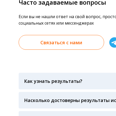
Часто задаваемые вопросы
Если вы не нашли ответ на свой вопрос, прос
социальных сетях или мессенджерах
Связаться с нами
Как узнать результаты?
Результаты вы можете получить тремя спосо
«получить результат» по кодовому слову, у
анализов при предъявлении паспорта или ч
Насколько достоверны результаты и
Гарантия качества лабораторных тестов о
контролем системы внешней оценки качест
ЛАБОРАТОРИИ Beckman Coulter - признанно