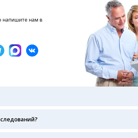
то напишите нам в
бами: на электронную почту, указанную вами при оформ
казанному в бланке заказа, лично в руки распечатанну
ека об оплате
сследований?
беспечивается соблюдением международных стандартов
ва ФСВОК и EQAS. ООО «Центр Лабораторной Диагност
го мирового лидера в области клинической лаборатор