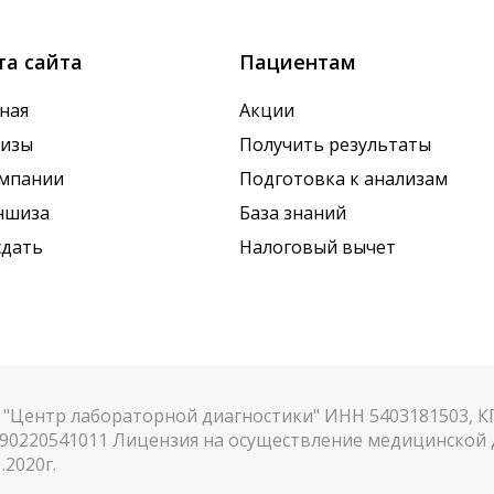
та сайта
Пациентам
ная
Акции
лизы
Получить результаты
омпании
Подготовка к анализам
ншиза
База знаний
сдать
Налоговый вычет
"Центр лабораторной диагностики" ИНН 5403181503, 
90220541011 Лицензия на осуществление медицинской д
.2020г.