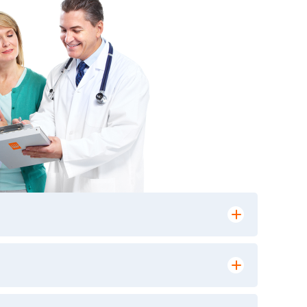
лении заказа, на сайте в разделе
ю версию в любом из пунктов приема
 выполнения лабораторных исследований и
ики» имеет статус РЕФЕРЕНСНОЙ
ной диагностики и биомедицинских