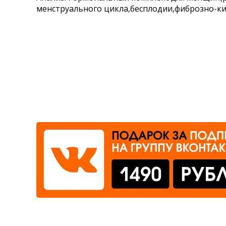
менструального цикла,бесплодии,фиброзно-кис
Где сдать
Время работы