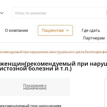
Где сдать
О компании
Пациентам
Партнерам
комендуемый при нарушениях менструального цикла,бесплодии,фибр
лиз на жирорастворимые витамины — всего 3 999 ₽
 женщин(рекомендуемый при наруш
стозной болезни и т.п.)
нка вашего здоровья
анализ для проверки на наличие инфекций
Показания к
назначению
(рекомендуемый при нарушениях