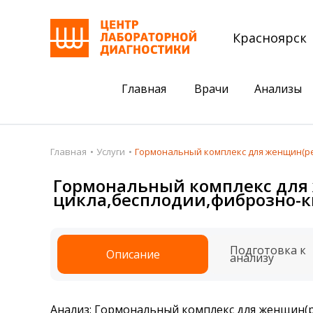
Красноярск
Главная
Врачи
Анализы
Пациентам
Акции
Главная
Услуги
Гормональный комплекс для женщин(ре
Акции
Комплексный ана
Гормональный комплекс для
цикла,бесплодии,фиброзно-ки
Анализы
Комплексная оце
Подготовка к анализам
Сдать клеща на 
Подготовка к
Описание
Получить результаты
анализу
База знаний
Налоговый вычет
Анализ: Гормональный комплекс для женщин