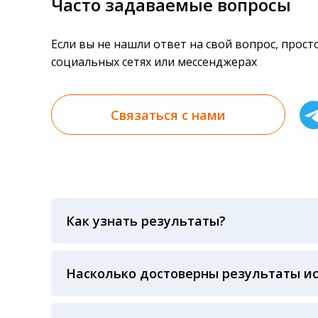
Часто задаваемые вопросы
Если вы не нашли ответ на свой вопрос, прос
социальных сетях или мессенджерах
Связаться с нами
Как узнать результаты?
Результаты вы можете получить тремя спосо
«получить результат» по кодовому слову, у
анализов при предъявлении паспорта или ч
Насколько достоверны результаты и
Гарантия качества лабораторных тестов о
контролем системы внешней оценки качест
ЛАБОРАТОРИИ Beckman Coulter - признанно