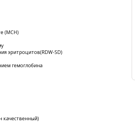
е (MCH)
му
ния эритроцитов(RDW-SD)
нием гемоглобина
н качественный)