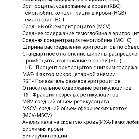
Эритроциты, содержание в крови (RBC)
Где сдать
Гемоглобин, концентрация в крови (HGB)
Время работы
Гематокрит (HCT
Средний объем эритроцитов (MCV)
Среднее содержание гемоглобина в эритроцит
Cредняя концентрация гемоглобина (MCHC)
Ширина распределения эритроцитов по объе
Стандартное отклонение ширины распределе
Тромбоциты, содержание в крови (PLT)
LHD -Процент эритроцитов с низким содержа
MAF- Фактор микроцетарной анемии
RSF - Показатель размера эритроцитов
Относительное содержание ретикулоцитов
IRF- Фракция незрелых ретикулоцитов
MRV-средний объем ретикулоцита
MSCV- средний объем сферических клеток
(MCV-MSCV)
Анализ кала на скрытую кровь(ИХА-Гемоглоби
Биохимия крови
Билирубин общий