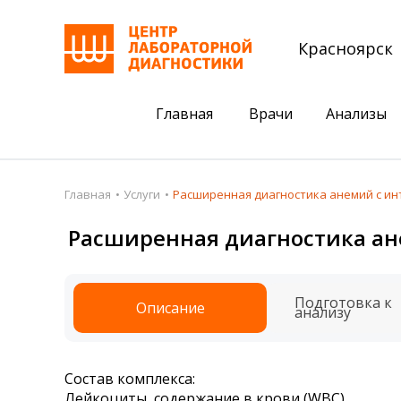
Красноярск
Главная
Врачи
Анализы
Пациентам
Акции
Главная
Услуги
Расширенная диагностика анемий с ин
Акции
Комплексный ана
Расширенная диагностика ан
Анализы
Комплексная оце
Подготовка к анализам
Сдать клеща на 
Подготовка к
Описание
анализу
Получить результаты
База знаний
Состав комплекса:
Налоговый вычет
Лейкоциты, содержание в крови (WBC)