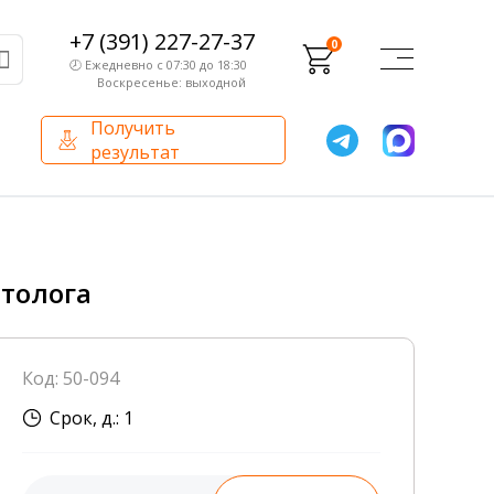
+7 (391) 227-27-37
0
🕗 Ежедневно с 07:30 до 18:30
Воскресенье: выходной
Получить
результат
О компании
Партнерам
Сертификаты и лицензии
Франчайзинг
толога
Оборудование
О компании
Код: 50-094
Внутренний аудит
Срок, д.: 1
База знаний
Сотрудники лаборатории