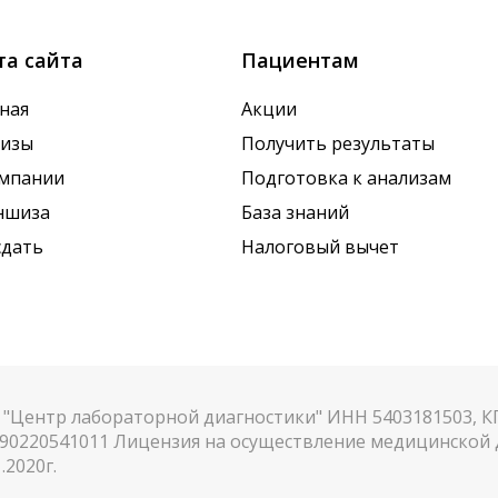
та сайта
Пациентам
ная
Акции
лизы
Получить результаты
омпании
Подготовка к анализам
ншиза
База знаний
сдать
Налоговый вычет
"Центр лабораторной диагностики" ИНН 5403181503, 
90220541011 Лицензия на осуществление медицинской д
.2020г.