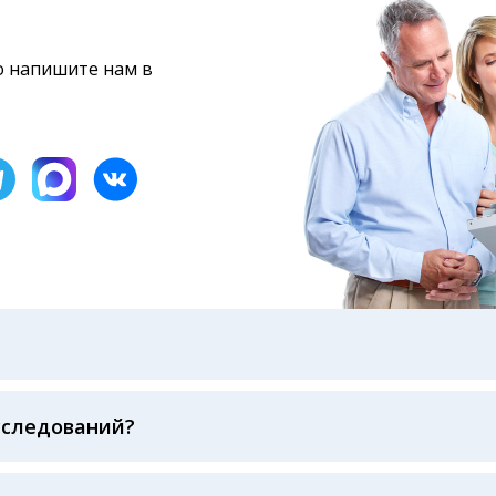
то напишите нам в
бами: на электронную почту, указанную вами при оформ
казанному в бланке заказа, лично в руки распечатанну
ека об оплате
сследований?
беспечивается соблюдением международных стандартов
ва ФСВОК и EQAS. ООО «Центр Лабораторной Диагност
го мирового лидера в области клинической лаборатор