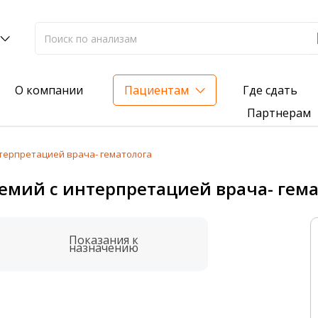
Где сдать
О компании
Пациентам
Партнерам
терпретацией врача- гематолога
лиз на жирорастворимые витамины — всего 3 999 ₽
емий с интерпретацией врача- гема
нка вашего здоровья
анализ для проверки на наличие инфекций
Показания к
назначению