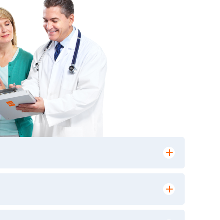
лении заказа, на сайте в разделе
ю версию в любом из пунктов приема
 выполнения лабораторных исследований и
ики» имеет статус РЕФЕРЕНСНОЙ
ной диагностики и биомедицинских