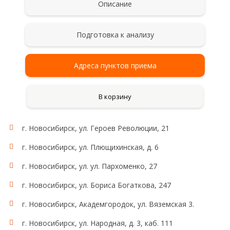
Описание
Подготовка к анализу
Адреса пунктов приема
В корзину
г. Новосибирск, ул. Героев Революции, 21
Состав комплекса:
Общий тестостерон, ТТГ, Т3 своб., Т4 своб., Т4
г. Новосибирск, ул. Плющихинская, д. 6
общ., Т3 общ., Общий билирубин, Общий
холестерин, ЛПВП, ЛПНП, Сывороточное железо,
г. Новосибирск, ул. ул. Пархоменко, 27
Ферритин, Эстрадиол, Пролактин, ЛГ, ФСГ, ОАК.
г. Новосибирск, ул. Бориса Богаткова, 247
г. Новосибирск, Академгородок, ул. Вяземская 3.
г. Новосибирск, ул. Народная, д. 3, каб. 111