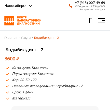
+7 (913) 007-49-69
Новосибирск
🕗 Ежедневно с 07:30 до 18:30
Воскресенье: выходной
Главная
Услуги
Бодибилдинг - 2
Главная
Бодибилдинг - 2
Анализы
3600
₽
Врачи
Категория: Комплекс
Получить результат
Подкатегория: Комплекс
Пациентам
Код: 00-50-122
Название исследования: Бодибилдинг - 2
О компании
Срок: 1 день
Материал:
Где сдать
Партнерам