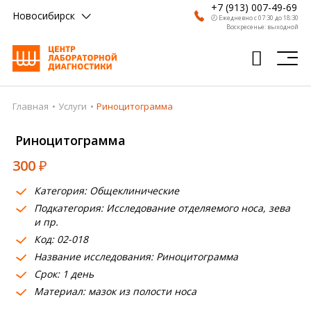
+7 (913) 007-49-69
Новосибирск
🕗 Ежедневно с 07:30 до 18:30
Воскресенье: выходной
Главная
Услуги
Риноцитограмма
Главная
Риноцитограмма
Анализы
300
₽
Врачи
Категория: Общеклинические
Получить результат
Подкатегория: Исследование отделяемого носа, зева
и пр.
Пациентам
Код: 02-018
О компании
Название исследования: Риноцитограмма
Срок: 1 день
Где сдать
Материал: мазок из полости носа
Партнерам