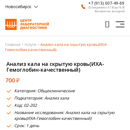
+7 (913) 007-49-69
Новосибирск
🕗 Ежедневно с 07:30 до 18:30
Воскресенье: выходной
Главная
Услуги
Анализ кала на скрытую кровь(ИХА-
Главная
Гемоглобин-качественный)
Анализы
Анализ кала на скрытую кровь(ИХА-
Гемоглобин-качественный)
Врачи
700
₽
Получить результат
Категория: Общеклинические
Пациентам
Подкатегория: Анализ кала
Код: 02-202
О компании
Название исследования: Анализ кала на скрытую
Где сдать
кровь(ИХА-Гемоглобин-качественный)
Срок: 1 день
Партнерам