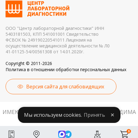
применяемые реагенты также могут стать
причиной погрешности в результатах
ООО "Центр лабораторной диагностики" ИНН
5403181503, КПП 541001001 Свидетельство
ФСВОК № 249190220541011 Лицензия на
осуществление медицинской деятельности № Л0
41-01125-54/00561308 от 14.01.2020г.
Copyright © 2011-2026
Политика в отношении обработки персональных данных
Версия сайта для слабовидящих
ИМЕЮТСЯ ПРОТИВОПОКАЗАНИЯ. НЕОБХОДИМА
Мы используем cookies.
Принять
КОНСУЛЬТАЦИЯ СПЕЦИАЛИСТА.
0