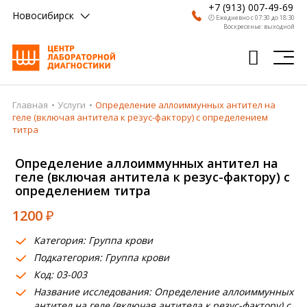
+7 (913) 007-49-69
Новосибирск
🕗 Ежедневно с 07:30 до 18:30
Воскресенье: выходной
Главная
Услуги
Определение аллоиммунных антител на
Главная
геле (включая антитела к резус-фактору) с определением
титра
Анализы
Определение аллоиммунных антител на
Врачи
геле (включая антитела к резус-фактору) с
определением титра
Получить результат
1200
₽
Пациентам
Категория: Группа крови
О компании
Подкатегория: Группа крови
Код: 03-003
Где сдать
Название исследования: Определение аллоиммунных
Партнерам
антител на геле (включая антитела к резус-фактору) с