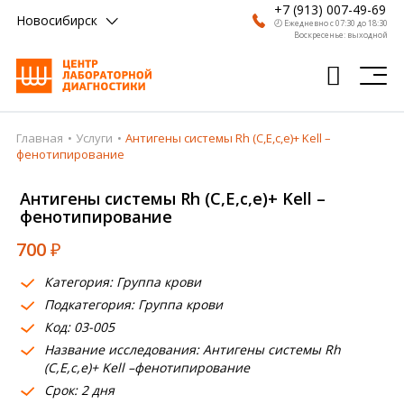
+7 (913) 007-49-69
Новосибирск
🕗 Ежедневно с 07:30 до 18:30
Воскресенье: выходной
Главная
Услуги
Антигены системы Rh (С,Е,с,е)+ Kell –
Главная
фенотипирование
Анализы
Антигены системы Rh (С,Е,с,е)+ Kell –
фенотипирование
Врачи
700
₽
Получить результат
Категория: Группа крови
Пациентам
Подкатегория: Группа крови
Код: 03-005
О компании
Название исследования: Антигены системы Rh
Где сдать
(С,Е,с,е)+ Kell –фенотипирование
Срок: 2 дня
Партнерам