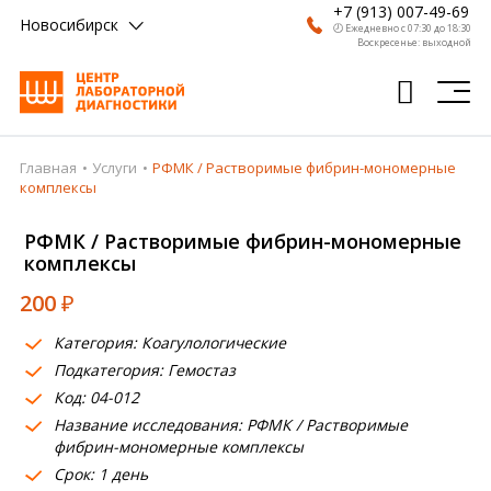
+7 (913) 007-49-69
Новосибирск
🕗 Ежедневно с 07:30 до 18:30
Воскресенье: выходной
Главная
Услуги
РФМК / Растворимые фибрин-мономерные
Главная
комплексы
Анализы
РФМК / Растворимые фибрин-мономерные
комплексы
Врачи
200
₽
Получить результат
Категория: Коагулологические
Пациентам
Подкатегория: Гемостаз
Код: 04-012
О компании
Название исследования: РФМК / Растворимые
Где сдать
фибрин-мономерные комплексы
Срок: 1 день
Партнерам