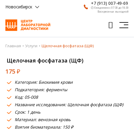
+7 (913) 007-49-69
Новосибирск
🕗 Ежедневно с 07:30 до 18:30
Воскресенье: выходной
Главная
Услуги
Щелочная фосфатаза (ЩФ)
Главная
Щелочная фосфатаза (ЩФ)
Анализы
175
₽
Врачи
Категория: Биохимия крови
Получить результат
Подкатегория: ферменты
Пациентам
Код: 05-008
Название исследования: Щелочная фосфатаза (ЩФ)
О компании
Срок: 1 день
Материал: венозная кровь
Где сдать
Взятия биоматериала: 150 ₽
Партнерам