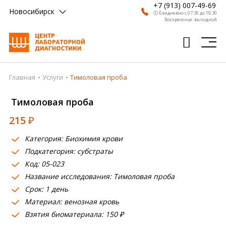
+7 (913) 007-49-69
Новосибирск
🕗 Ежедневно с 07:30 до 18:30
Воскресенье: выходной
Главная
Услуги
Тимоловая проба
Главная
Тимоловая проба
Анализы
215
₽
Врачи
Категория: Биохимия крови
Получить результат
Подкатегория: субстраты
Пациентам
Код: 05-023
Название исследования: Тимоловая проба
О компании
Срок: 1 день
Материал: венозная кровь
Где сдать
Взятия биоматериала: 150 ₽
Партнерам