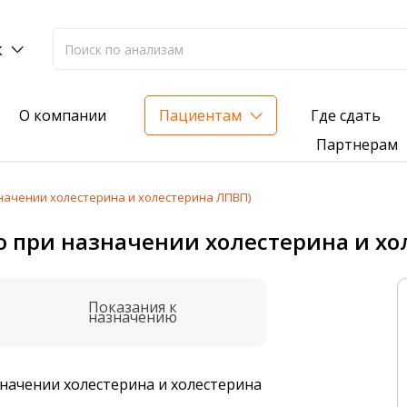
к
Где сдать
О компании
Пациентам
Партнерам
начении холестерина и холестерина ЛПВП)
лиз на жирорастворимые витамины — всего 3 999 ₽
о при назначении холестерина и хо
нка вашего здоровья
анализ для проверки на наличие инфекций
Показания к
назначению
значении холестерина и холестерина