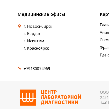
Медицинские офисы
Кар
Глав
г. Новосибирск
Ана
г. Бердск
О к
г. Искитим
Фра
г. Красноярск
Где 
+79130074969
ООО 
2491
14.01