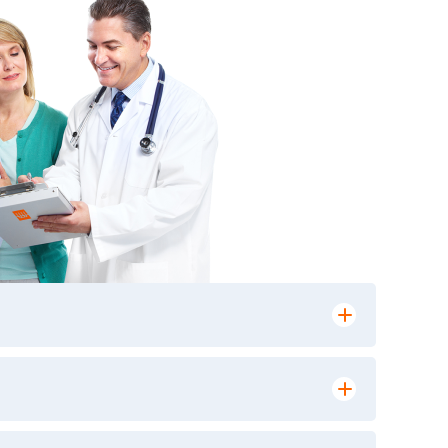
лении заказа, на сайте в разделе
ю версию в любом из пунктов приема
 выполнения лабораторных исследований и
ики» имеет статус РЕФЕРЕНСНОЙ
ной диагностики и биомедицинских