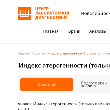
Новосибирс
Главная
Врачи
Анализы
Пациентам
Акции
Главная
Услуги
Индекс атерогенности (только при наз
Акции
Комплексный ана
Индекс атерогенности (тольк
Анализы
Комплексная оце
Подготовка к анализам
Сдать клеща на 
Подготовка к
Описание
анализу
Получить результаты
База знаний
Анализ: Индекс атерогенности (только при на
Налоговый вычет
ЛПВП)