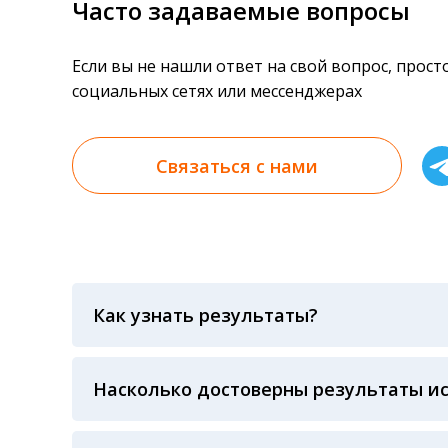
Часто задаваемые вопросы
Если вы не нашли ответ на свой вопрос, прос
социальных сетях или мессенджерах
Связаться с нами
Как узнать результаты?
Результаты вы можете получить тремя спосо
«получить результат» по кодовому слову, у
анализов при предъявлении паспорта или ч
Насколько достоверны результаты и
Гарантия качества лабораторных тестов о
контролем системы внешней оценки качест
ЛАБОРАТОРИИ Beckman Coulter - признанно