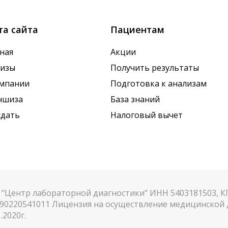
та сайта
Пациентам
ная
Акции
лизы
Получить результаты
омпании
Подготовка к анализам
ншиза
База знаний
сдать
Налоговый вычет
"Центр лабораторной диагностики" ИНН 5403181503, 
90220541011 Лицензия на осуществление медицинской д
.2020г.