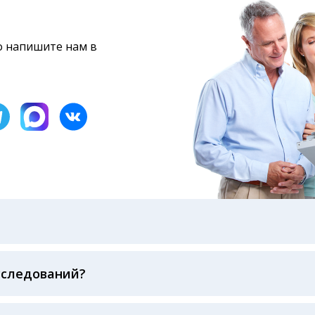
то напишите нам в
бами: на электронную почту, указанную вами при оформ
казанному в бланке заказа, лично в руки распечатанну
ека об оплате
сследований?
беспечивается соблюдением международных стандартов
ва ФСВОК и EQAS. ООО «Центр Лабораторной Диагност
го мирового лидера в области клинической лаборатор