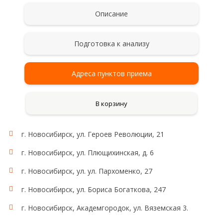
Описание
Подготовка к анализу
Адреса пунктов приема
В корзину
г. Новосибирск, ул. Героев Революции, 21
Рекомендации для сбора и сдачи анализа
Сбор мочи проводят после тщательного туалета
г. Новосибирск, ул. Плющихинская, д. 6
наружных половых органов без применения
антисептиков. Женщинам не рекомендуется
г. Новосибирск, ул. ул. Пархоменко, 27
сдавать анализ мочи во время менструации. Мочу
для исследования собирают на протяжении суток
г. Новосибирск, ул. Бориса Богаткова, 247
(24 ч), в том числе и в ночное время. Сразу после
г. Новосибирск, Академгородок, ул. Вяземская 3.
пробуждения (в 6-8 часов утра) пациент мочится в
унитаз (первая утренняя порция для исследования