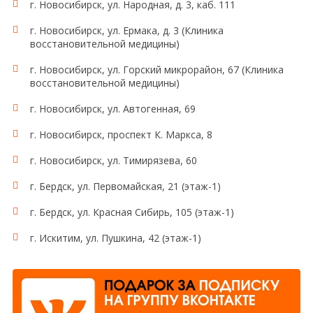
г. Новосибирск, ул. Народная, д. 3, каб. 111
не учитывается!). В даль­нейшем в течение суток
пациент собирает ВСЮ мочу в чистую емкость,
г. Новосибирск, ул. Ермака, д. 3 (Клиника
объемом не менее 2 литров. Если в ночное время у
восстановительной медицины)
пациента нет позывов к мочеиспусканию,
специально пробуждаться для мочеиспускания не
г. Новосибирск, ул. Горский микрорайон, 67 (Клиника
нужно. Последнюю порцию мочи в общую емкость
восстановительной медицины)
собрать точно в то же время следующего утра,
г. Новосибирск, ул. Автогенная, 69
когда накануне был начат сбор (в 6-8 часов утра,
первая утренняя порция). После получения
г. Новосибирск, проспект К. Маркса, 8
последней порции, пациенту необходимо тщательно
измерить количество полученной мочи, аккуратно
г. Новосибирск, ул. Тимирязева, 60
перемешать и отлить для исследования в
медицинский контейнер 50-100 мл. Обязательно
г. Бердск, ул. Первомайская, 21 (этаж-1)
написать на контейнере ОБЪЕМ МОЧИ, собранной
г. Бердск, ул. Красная Сибирь, 105 (этаж-1)
за сутки.
г. Искитим, ул. Пушкина, 42 (этаж-1)