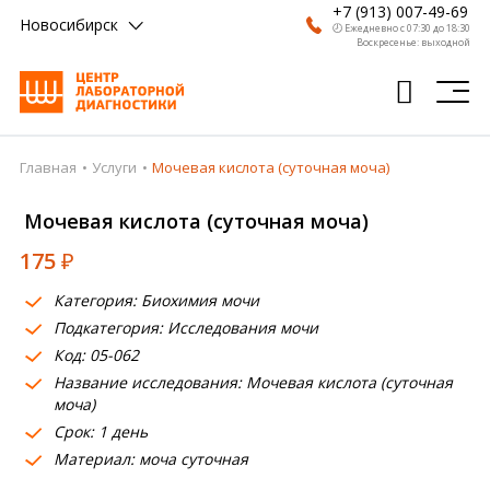
+7 (913) 007-49-69
Новосибирск
🕗 Ежедневно с 07:30 до 18:30
Воскресенье: выходной
Главная
Услуги
Мочевая кислота (суточная моча)
Главная
Мочевая кислота (суточная моча)
Анализы
175
₽
Врачи
Категория: Биохимия мочи
Получить результат
Подкатегория: Исследования мочи
Пациентам
Код: 05-062
Название исследования: Мочевая кислота (суточная
О компании
моча)
Срок: 1 день
Где сдать
Материал: моча суточная
Партнерам