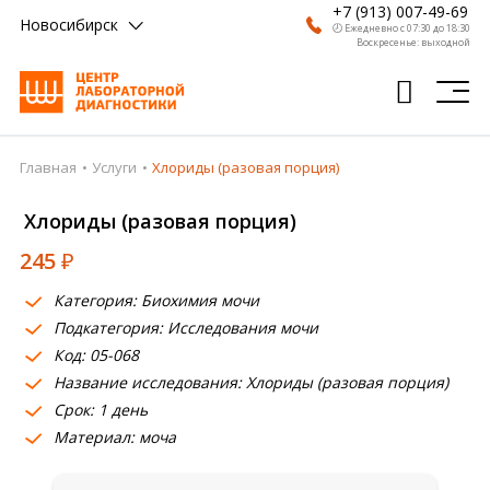
+7 (913) 007-49-69
Новосибирск
🕗 Ежедневно с 07:30 до 18:30
Воскресенье: выходной
Главная
Услуги
Хлориды (разовая порция)
Главная
Хлориды (разовая порция)
Анализы
245
₽
Врачи
Категория: Биохимия мочи
Получить результат
Подкатегория: Исследования мочи
Пациентам
Код: 05-068
Название исследования: Хлориды (разовая порция)
О компании
Срок: 1 день
Материал: моча
Где сдать
Партнерам