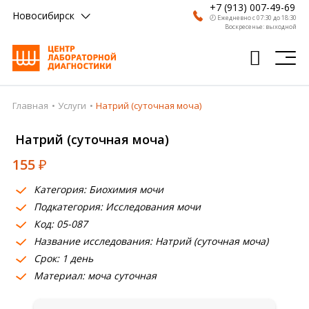
+7 (913) 007-49-69
Новосибирск
🕗 Ежедневно с 07:30 до 18:30
Воскресенье: выходной
Главная
Услуги
Натрий (суточная моча)
Главная
Натрий (суточная моча)
Анализы
155
₽
Врачи
Категория: Биохимия мочи
Получить результат
Подкатегория: Исследования мочи
Пациентам
Код: 05-087
Название исследования: Натрий (суточная моча)
О компании
Срок: 1 день
Материал: моча суточная
Где сдать
Партнерам