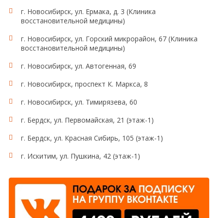
пациент собирает ВСЮ мочу в чистую емкость,
г. Новосибирск, ул. Ермака, д. 3 (Клиника
объемом не менее 2 литров. Если в ночное время у
восстановительной медицины)
пациента нет позывов к мочеиспусканию,
специально пробуждаться для мочеиспускания не
г. Новосибирск, ул. Горский микрорайон, 67 (Клиника
нужно. Последнюю порцию мочи в общую емкость
восстановительной медицины)
собрать точно в то же время следующего утра,
г. Новосибирск, ул. Автогенная, 69
когда накануне был начат сбор (в 6-8 часов утра,
первая утренняя порция). После получения
г. Новосибирск, проспект К. Маркса, 8
последней порции, пациенту необходимо тщательно
измерить количество полученной мочи, аккуратно
г. Новосибирск, ул. Тимирязева, 60
перемешать и отлить для исследования в
медицинский контейнер 50-100 мл. Обязательно
г. Бердск, ул. Первомайская, 21 (этаж-1)
написать на контейнере ОБЪЕМ МОЧИ, собранной
г. Бердск, ул. Красная Сибирь, 105 (этаж-1)
за сутки.
г. Искитим, ул. Пушкина, 42 (этаж-1)