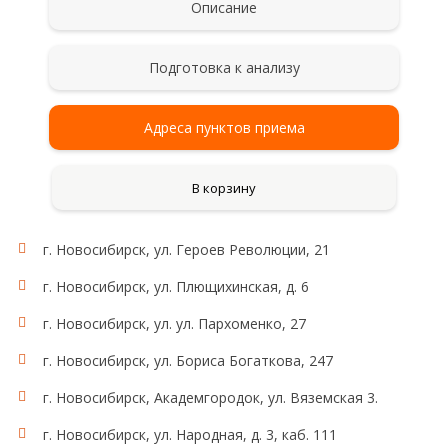
Описание
Подготовка к анализу
Адреса пунктов приема
В корзину
г. Новосибирск, ул. Героев Революции, 21
Рекомендации для сбора и сдачи анализа
Сбор мочи проводят после тщательного туалета
г. Новосибирск, ул. Плющихинская, д. 6
наружных половых органов без применения
антисептиков. Женщинам не рекомендуется
г. Новосибирск, ул. ул. Пархоменко, 27
сдавать анализ мочи во время менструации. Мочу
для исследования собирают на протяжении суток
г. Новосибирск, ул. Бориса Богаткова, 247
(24 ч), в том числе и в ночное время. Сразу после
г. Новосибирск, Академгородок, ул. Вяземская 3.
пробуждения (в 6-8 часов утра) пациент мочится в
унитаз (первая утренняя порция для исследования
г. Новосибирск, ул. Народная, д. 3, каб. 111
не учитывается!). В даль­нейшем в течение суток