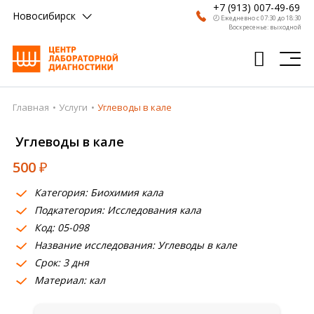
+7 (913) 007-49-69
Новосибирск
🕗 Ежедневно с 07:30 до 18:30
Воскресенье: выходной
Главная
Услуги
Углеводы в кале
Главная
Углеводы в кале
Анализы
500
₽
Врачи
Категория: Биохимия кала
Получить результат
Подкатегория: Исследования кала
Пациентам
Код: 05-098
Название исследования: Углеводы в кале
О компании
Срок: 3 дня
Материал: кал
Где сдать
Партнерам