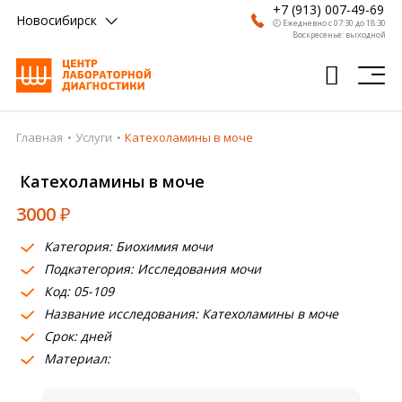
+7 (913) 007-49-69
Новосибирск
🕗 Ежедневно с 07:30 до 18:30
Воскресенье: выходной
Главная
Услуги
Катехоламины в моче
Главная
Катехоламины в моче
Анализы
3000
₽
Врачи
Категория: Биохимия мочи
Получить результат
Подкатегория: Исследования мочи
Пациентам
Код: 05-109
Название исследования: Катехоламины в моче
О компании
Срок: дней
Материал:
Где сдать
Партнерам