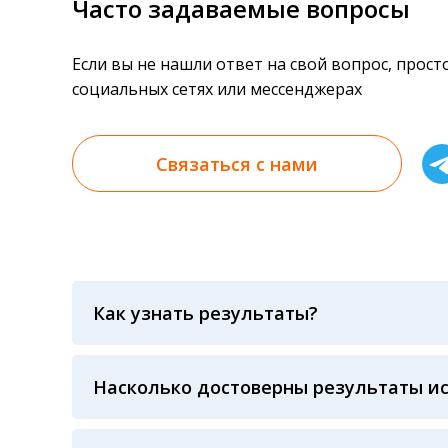
Часто задаваемые вопросы
Если вы не нашли ответ на свой вопрос, прос
социальных сетях или мессенджерах
Связаться с нами
Как узнать результаты?
Результаты вы можете получить тремя спосо
«получить результат» по кодовому слову, у
анализов при предъявлении паспорта или ч
Насколько достоверны результаты и
Гарантия качества лабораторных тестов о
контролем системы внешней оценки качест
ЛАБОРАТОРИИ Beckman Coulter - признанно