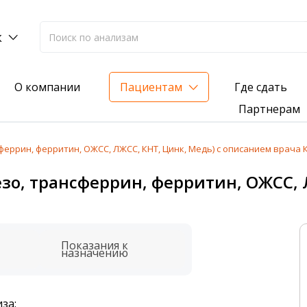
к
Где сдать
О компании
Пациентам
Партнерам
феррин, ферритин, ОЖСС, ЛЖСС, КНТ, Цинк, Медь) с описанием врача 
лиз на жирорастворимые витамины — всего 3 999 ₽
зо, трансферрин, ферритин, ОЖСС, Л
нка вашего здоровья
анализ для проверки на наличие инфекций
Показания к
назначению
за: