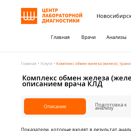
Новосибирс
Главная
Врачи
Анализы
Пациентам
Акции
Главная
Услуги
Комплекс обмен железа (железо, транс
Акции
Комплексный ана
Комплекс обмен железа (желе
описанием врача КЛД
Анализы
Комплексная оце
Подготовка к анализам
Сдать клеща на 
Подготовка к
Описание
Получить результаты
анализу
База знаний
Налоговый вычет
Показатели, которые входят в результат анали