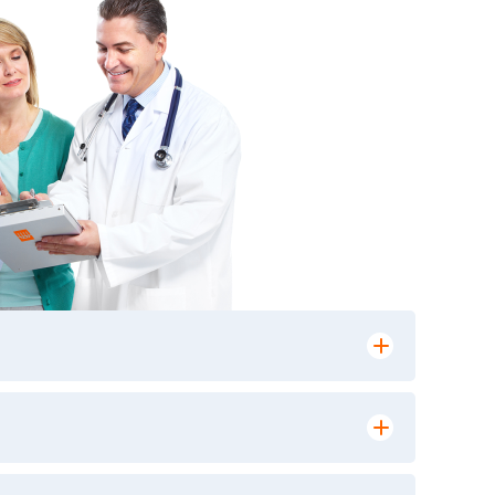
лении заказа, на сайте в разделе
ю версию в любом из пунктов приема
 выполнения лабораторных исследований и
ики» имеет статус РЕФЕРЕНСНОЙ
ной диагностики и биомедицинских