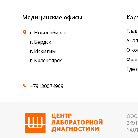
Медицинские офисы
Кар
Глав
г. Новосибирск
Ана
г. Бердск
О к
г. Искитим
Фра
г. Красноярск
Где 
+79130074969
ООО 
2491
14.01