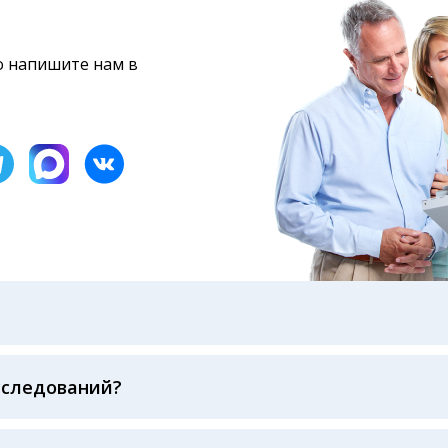
то напишите нам в
бами: на электронную почту, указанную вами при оформ
казанному в бланке заказа, лично в руки распечатанну
ека об оплате
сследований?
беспечивается соблюдением международных стандартов
ва ФСВОК и EQAS. ООО «Центр Лабораторной Диагност
го мирового лидера в области клинической лаборатор