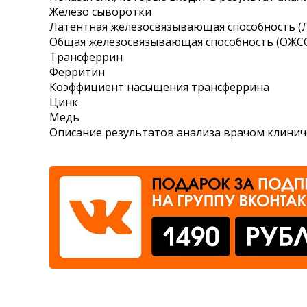
Железо сыворотки
Где сдать
Латентная железосвязывающая способность (
Общая железосвязывающая способность (ОЖС
Время работы
Трансферрин
Ферритин
Коэффициент насыщения трансферрина
Цинк
Медь
Описание результатов анализа врачом клинич