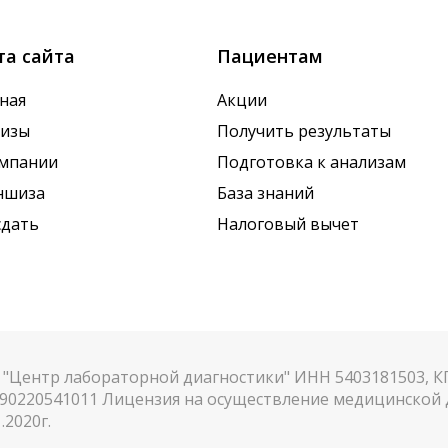
та сайта
Пациентам
ная
Акции
лизы
Получить результаты
омпании
Подготовка к анализам
ншиза
База знаний
сдать
Налоговый вычет
"Центр лабораторной диагностики" ИНН 5403181503, 
90220541011 Лицензия на осуществление медицинской д
.2020г.