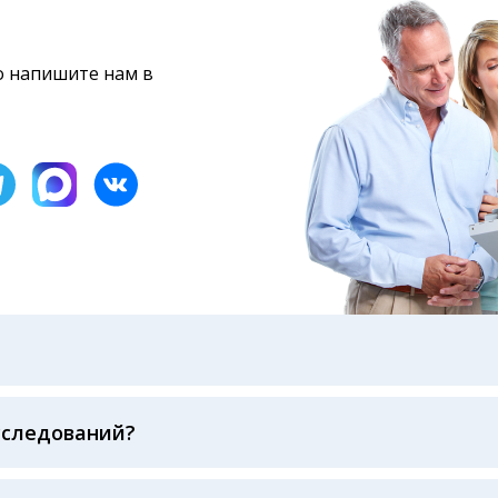
то напишите нам в
бами: на электронную почту, указанную вами при оформ
казанному в бланке заказа, лично в руки распечатанну
ека об оплате
сследований?
беспечивается соблюдением международных стандартов
ва ФСВОК и EQAS. ООО «Центр Лабораторной Диагност
го мирового лидера в области клинической лаборатор