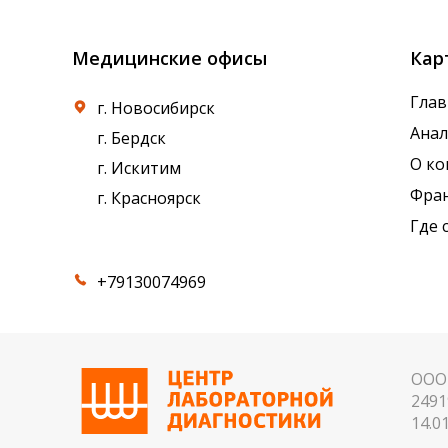
Медицинские офисы
Кар
Глав
г. Новосибирск
Ана
г. Бердск
О к
г. Искитим
Фра
г. Красноярск
Где 
+79130074969
ООО 
2491
14.01