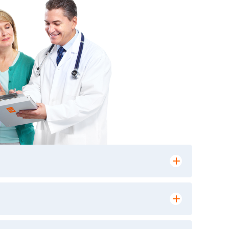
лении заказа, на сайте в разделе
ю версию в любом из пунктов приема
 выполнения лабораторных исследований и
ики» имеет статус РЕФЕРЕНСНОЙ
ной диагностики и биомедицинских