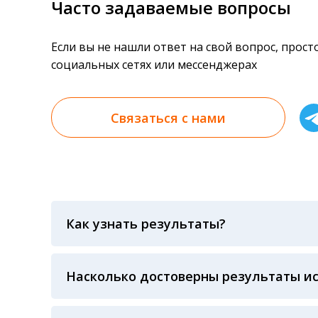
Часто задаваемые вопросы
Если вы не нашли ответ на свой вопрос, прос
социальных сетях или мессенджерах
Связаться с нами
Как узнать результаты?
Результаты вы можете получить тремя спосо
«получить результат» по кодовому слову, у
анализов при предъявлении паспорта или ч
Насколько достоверны результаты и
Гарантия качества лабораторных тестов о
контролем системы внешней оценки качест
ЛАБОРАТОРИИ Beckman Coulter - признанно