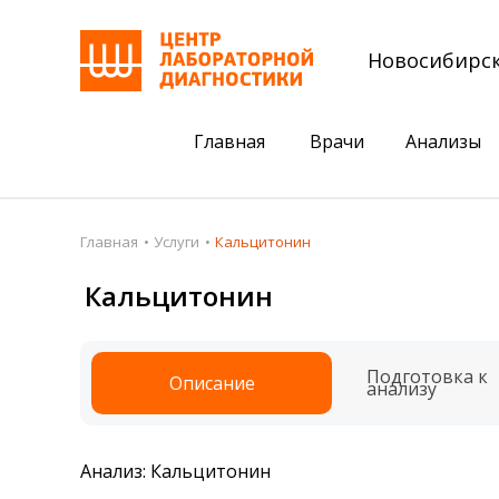
Новосибирс
Главная
Врачи
Анализы
Пациентам
Акции
Главная
Услуги
Кальцитонин
Акции
Комплексный ана
Кальцитонин
Анализы
Комплексная оце
Подготовка к анализам
Сдать клеща на 
Подготовка к
Описание
анализу
Получить результаты
База знаний
Анализ: Кальцитонин
Налоговый вычет