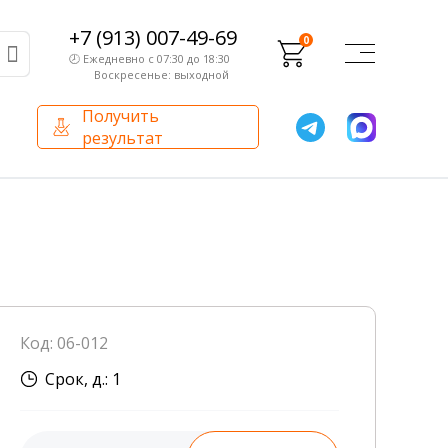
+7 (913) 007-49-69
0
🕗 Ежедневно с 07:30 до 18:30
Воскресенье: выходной
Получить
результат
О компании
Партнерам
Сертификаты и лицензии
Франчайзинг
Оборудование
О компании
Код: 06-012
Внутренний аудит
Срок, д.: 1
База знаний
Сотрудники лаборатории