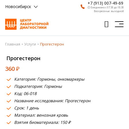
+7 (913) 007-49-69
Новосибирск
🕗 Ежедневно с 07:30 до 18:30
Воскресенье: выходной
Главная
Услуги
Прогестерон
Главная
Прогестерон
Анализы
360
₽
Врачи
Категория: Гормоны, онкомаркеры
Получить результат
Подкатегория: Гормоны
Пациентам
Код: 06-018
Название исследования: Прогестерон
О компании
Срок: 1 день
Материал: венозная кровь
Где сдать
Взятия биоматериала: 150 ₽
Партнерам