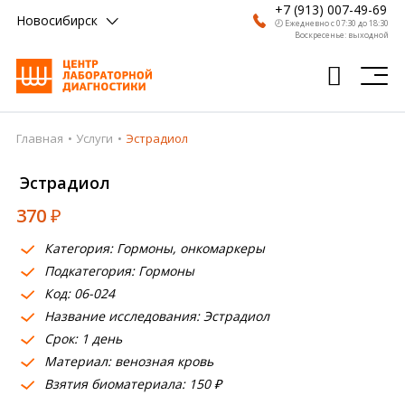
+7 (913) 007-49-69
Новосибирск
🕗 Ежедневно с 07:30 до 18:30
Воскресенье: выходной
Главная
Услуги
Эстрадиол
Главная
Эстрадиол
Анализы
370
₽
Врачи
Категория: Гормоны, онкомаркеры
Получить результат
Подкатегория: Гормоны
Пациентам
Код: 06-024
Название исследования: Эстрадиол
О компании
Срок: 1 день
Материал: венозная кровь
Где сдать
Взятия биоматериала: 150 ₽
Партнерам