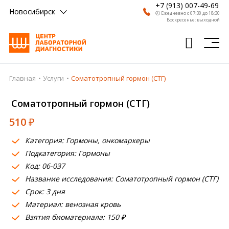
+7 (913) 007-49-69
Новосибирск
🕗 Ежедневно с 07:30 до 18:30
Воскресенье: выходной
Главная
Услуги
Соматотропный гормон (СТГ)
Главная
Соматотропный гормон (СТГ)
Анализы
510
₽
Врачи
Категория: Гормоны, онкомаркеры
Получить результат
Подкатегория: Гормоны
Пациентам
Код: 06-037
Название исследования: Соматотропный гормон (СТГ)
О компании
Срок: 3 дня
Материал: венозная кровь
Где сдать
Взятия биоматериала: 150 ₽
Партнерам