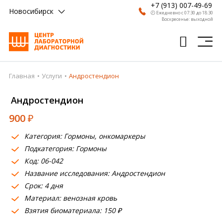
+7 (913) 007-49-69
Новосибирск
🕗 Ежедневно с 07:30 до 18:30
Воскресенье: выходной
Главная
Услуги
Андростендион
Главная
Андростендион
Анализы
900
₽
Врачи
Категория: Гормоны, онкомаркеры
Получить результат
Подкатегория: Гормоны
Пациентам
Код: 06-042
Название исследования: Андростендион
О компании
Срок: 4 дня
Материал: венозная кровь
Где сдать
Взятия биоматериала: 150 ₽
Партнерам