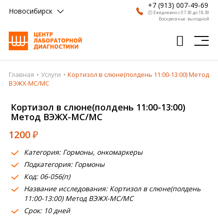
+7 (913) 007-49-69
Новосибирск
🕗 Ежедневно с 07:30 до 18:30
Воскресенье: выходной
Главная
Услуги
Кортизол в слюне(полдень 11:00-13:00) Метод
Главная
ВЭЖХ-МС/МС
Анализы
Кортизол в слюне(полдень 11:00-13:00)
Метод ВЭЖХ-МС/МС
Врачи
1200
₽
Получить результат
Категория: Гормоны, онкомаркеры
Пациентам
Подкатегория: Гормоны
Код: 06-056(п)
О компании
Название исследования: Кортизол в слюне(полдень
Где сдать
11:00-13:00) Метод ВЭЖХ-МС/МС
Срок: 10 дней
Партнерам